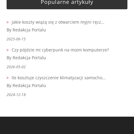
Popularne artykuły
Jakie koszty wiążą się z otwarciem myjni ręcz…
By Redakcja Portalu
2025-06-15
Czy pójdzie mi cyberpunk na moim komputerze?
By Redakcja Portalu
2026-05-02
Ile kosztuje czyszczenie klimatyzacji samocho…
By Redakcja Portalu
2024-12-18