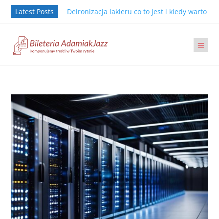
Latest Posts
Deironizacja lakieru co to jest i kiedy warto j