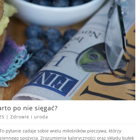
warto po nie sięgać?
25
|
Zdrowie i uroda
ć? To pytanie zadaje sobie wielu miłośników pieczywa, którzy
iennego spożycia. Zrozumienie kaloryczności oraz składu bułek