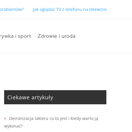
ć problemów?
Jak oglądać TV z telefonu na telewizorze bez pro
rywka i sport
Zdrowie i uroda
Ciekawe artykuły
Deironizacja lakieru co to jest i kiedy warto ją
wykonać?