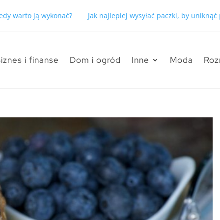
kiedy warto ją wykonać?
Jak najlepiej wysyłać paczki, by unikną
iznes i finanse
Dom i ogród
Inne
Moda
Roz