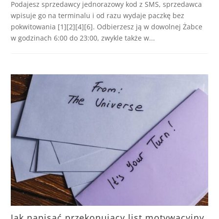
Podajesz sprzedawcy jednorazowy kod z SMS, sprzedawca
wpisuje go na terminalu i od razu wydaje paczkę bez
pokwitowania [1][2][4][6]. Odbierzesz ją w dowolnej Żabce
w godzinach 6:00 do 23:00, zwykle także w...
Jak napisać przekonujący list motywacyjny