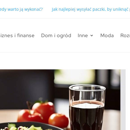
kiedy warto ją wykonać?
Jak najlepiej wysyłać paczki, by unikną
iznes i finanse
Dom i ogród
Inne
Moda
Roz