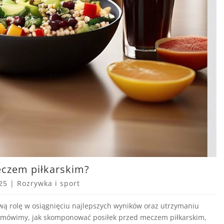
czem piłkarskim?
25
|
Rozrywka i sport
ą rolę w osiągnięciu najlepszych wyników oraz utrzymaniu
e omówimy, jak skomponować posiłek przed meczem piłkarskim,