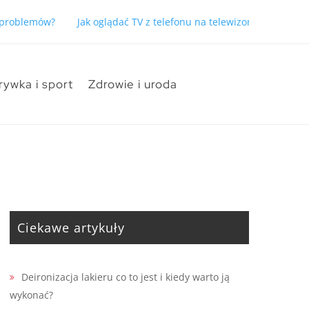
ć problemów?
Jak oglądać TV z telefonu na telewizorze bez pro
rywka i sport
Zdrowie i uroda
Ciekawe artykuły
Deironizacja lakieru co to jest i kiedy warto ją
wykonać?