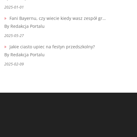
2025-01-01
Fani Bayernu, czy wiecie kiedy wasz zespół gr…
By Redakcja Portalu
2025-05-27
Jakie ciasto upiec na festyn przedszkolny?
By Redakcja Portalu
2025-02-09