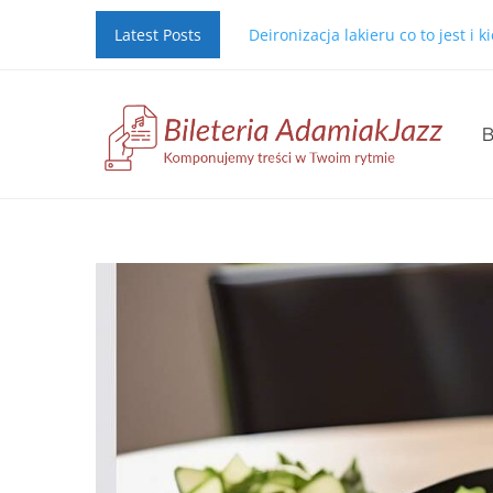
Latest Posts
Deironizacja lakieru co to jest i 
B