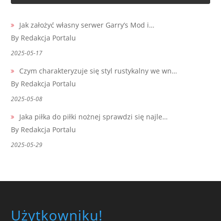
Jak założyć własny serwer Garry’s Mod i…
By Redakcja Portalu
2025-05-17
Czym charakteryzuje się styl rustykalny we wn…
By Redakcja Portalu
2025-05-08
Jaka piłka do piłki nożnej sprawdzi się najle…
By Redakcja Portalu
2025-05-29
Użytkowniku!