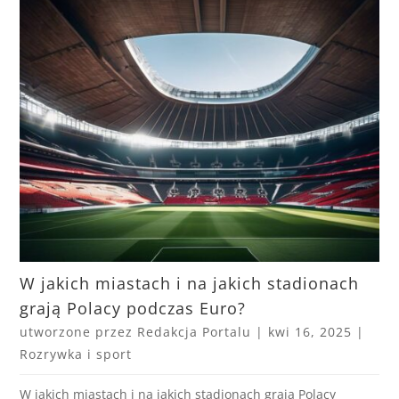
W jakich miastach i na jakich stadionach
grają Polacy podczas Euro?
utworzone przez
Redakcja Portalu
|
kwi 16, 2025
|
Rozrywka i sport
W jakich miastach i na jakich stadionach grają Polacy