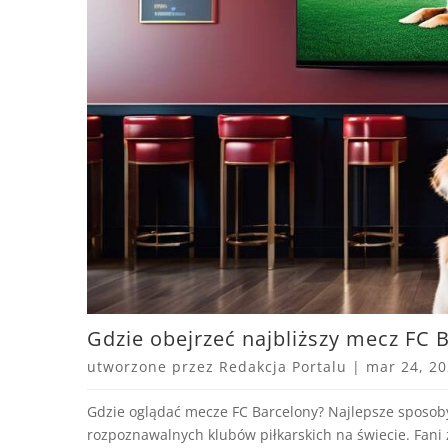
Gdzie obejrzeć najbliższy mecz FC 
utworzone przez
Redakcja Portalu
|
mar 24, 2
Gdzie oglądać mecze FC Barcelony? Najlepsze sposoby
rozpoznawalnych klubów piłkarskich na świecie. Fani 