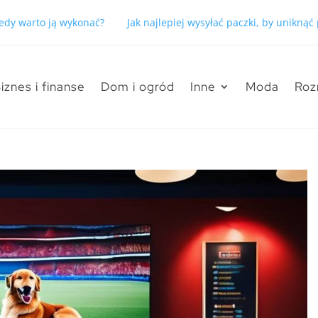
kiedy warto ją wykonać?
Jak najlepiej wysyłać paczki, by unikną
iznes i finanse
Dom i ogród
Inne
Moda
Roz