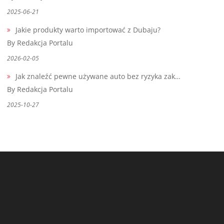
2025-06-21
Jakie produkty warto importować z Dubaju?
By Redakcja Portalu
2026-02-05
Jak znaleźć pewne używane auto bez ryzyka zak…
By Redakcja Portalu
2025-10-27