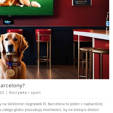
Barcelony?
025
|
Rozrywka i sport
 na śledzenie rozgrywek FC Barcelona to jeden z najbardziej
z całego globu poszukują możliwości, by na bieżąco śledzić