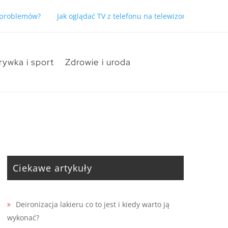
ć problemów?
Jak oglądać TV z telefonu na telewizorze bez pro
rywka i sport
Zdrowie i uroda
Ciekawe artykuły
Deironizacja lakieru co to jest i kiedy warto ją
wykonać?