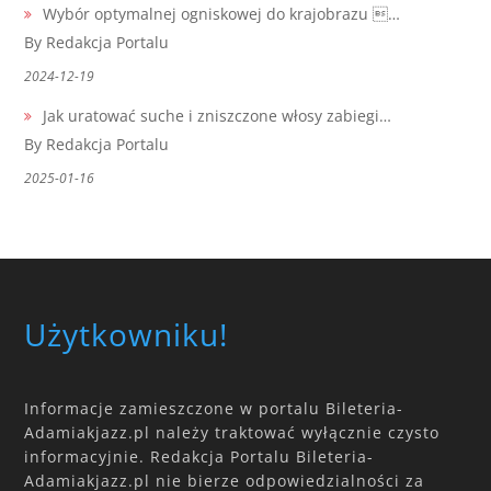
Wybór optymalnej ogniskowej do krajobrazu …
By Redakcja Portalu
2024-12-19
Jak uratować suche i zniszczone włosy zabiegi…
By Redakcja Portalu
2025-01-16
Użytkowniku!
Informacje zamieszczone w portalu Bileteria-
Adamiakjazz.pl należy traktować wyłącznie czysto
informacyjnie. Redakcja Portalu Bileteria-
Adamiakjazz.pl nie bierze odpowiedzialności za