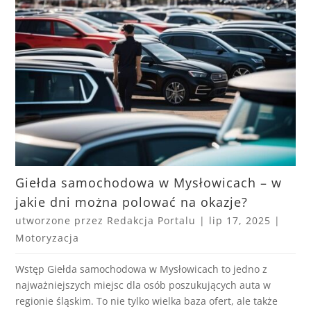
Giełda samochodowa w Mysłowicach – w
jakie dni można polować na okazje?
utworzone przez
Redakcja Portalu
|
lip 17, 2025
|
Motoryzacja
Wstęp Giełda samochodowa w Mysłowicach to jedno z
najważniejszych miejsc dla osób poszukujących auta w
regionie śląskim. To nie tylko wielka baza ofert, ale także