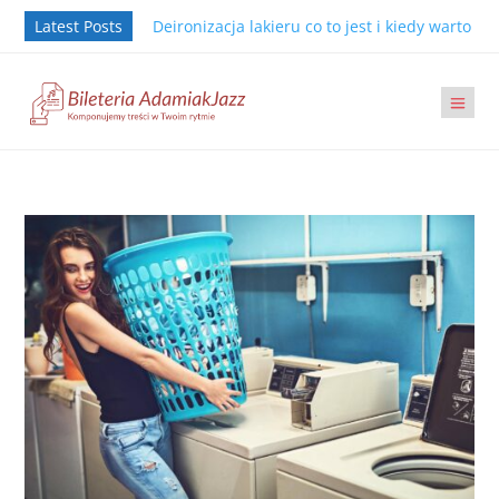
Latest Posts
Deironizacja lakieru co to jest i kiedy warto j