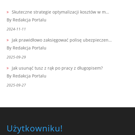
Skuteczne strategie optymalizacji kosztów w m…
By Redakcja Portalu
2024-11-11
Jak prawidłowo zaksięgować polisę ubezpieczen…
By Redakcja Portalu
2025-09-29
Jak usunąć tusz z rąk po pracy z długopisem?
By Redakcja Portalu
2025-09-27
Użytkowniku!