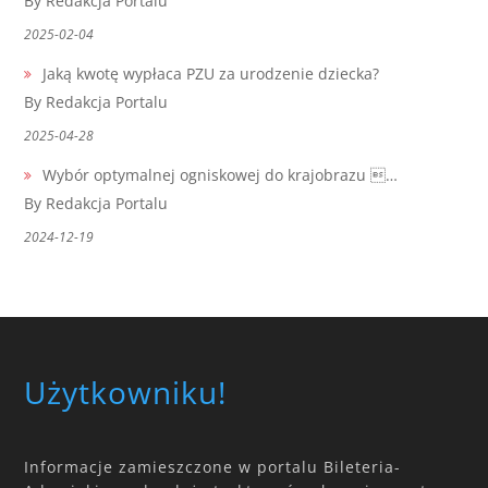
By Redakcja Portalu
2025-02-04
Jaką kwotę wypłaca PZU za urodzenie dziecka?
By Redakcja Portalu
2025-04-28
Wybór optymalnej ogniskowej do krajobrazu …
By Redakcja Portalu
2024-12-19
Użytkowniku!
Informacje zamieszczone w portalu Bileteria-