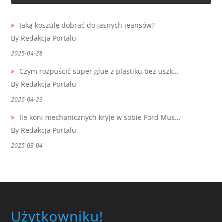
Jaką koszulę dobrać do jasnych jeansów?
By Redakcja Portalu
2025-04-28
Czym rozpuścić super glue z plastiku bez uszk…
By Redakcja Portalu
2026-04-29
Ile koni mechanicznych kryje w sobie Ford Mus…
By Redakcja Portalu
2025-03-04
Użytkowniku!