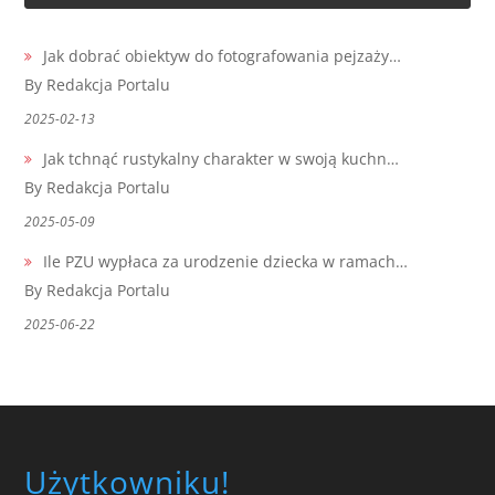
Jak dobrać obiektyw do fotografowania pejzaży…
By Redakcja Portalu
2025-02-13
Jak tchnąć rustykalny charakter w swoją kuchn…
By Redakcja Portalu
2025-05-09
Ile PZU wypłaca za urodzenie dziecka w ramach…
By Redakcja Portalu
2025-06-22
Użytkowniku!