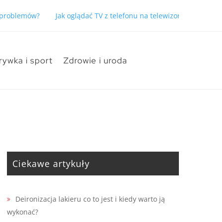
ć problemów?
Jak oglądać TV z telefonu na telewizorze bez pro
rywka i sport
Zdrowie i uroda
Ciekawe artykuły
Deironizacja lakieru co to jest i kiedy warto ją
wykonać?