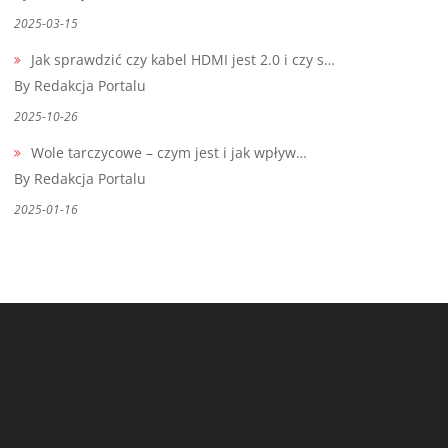
2025-03-15
Jak sprawdzić czy kabel HDMI jest 2.0 i czy s…
By Redakcja Portalu
2025-10-26
Wole tarczycowe – czym jest i jak wpływ…
By Redakcja Portalu
2025-01-16