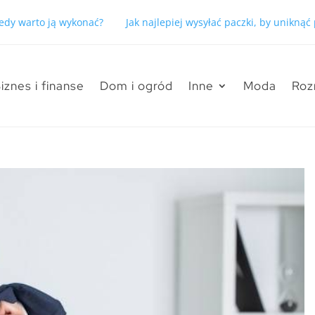
kiedy warto ją wykonać?
Jak najlepiej wysyłać paczki, by unikną
iznes i finanse
Dom i ogród
Inne
Moda
Roz