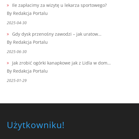
Ile zapłacimy za wizytę u lekarza sportowego?
By Redakcja Portalu
2025-04-30
Gdy dysk przenośny zawodzi – jak uratow…
By Redakcja Portalu
2025-06-30
Jak zrobić ogórki kanapkowe jak z Lidla w dom…
By Redakcja Portalu
2025-01-29
Użytkowniku!