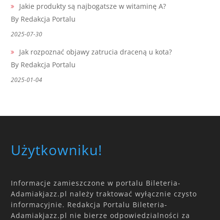
Jakie produkty są najbogatsze w witaminę A?
By Redakcja Portalu
2025-07-30
Jak rozpoznać objawy zatrucia draceną u kota?
By Redakcja Portalu
2025-01-04
Użytkowniku!
Informacje zamieszczone w portalu Bileteria-
Adamiakjazz.pl należy traktować wyłącznie czysto
informacyjnie. Redakcja Portalu Bileteria-
Adamiakjazz.pl nie bierze odpowiedzialności za