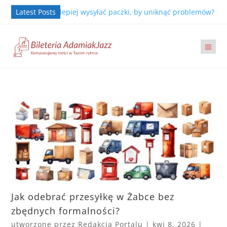
ć?
Latest Posts
Jak najlepiej wysyłać paczki, by uniknąć problemów?
Jak
Jak odebrać przesyłkę w Żabce bez
zbędnych formalności?
utworzone przez
Redakcja Portalu
|
kwi 8, 2026
|