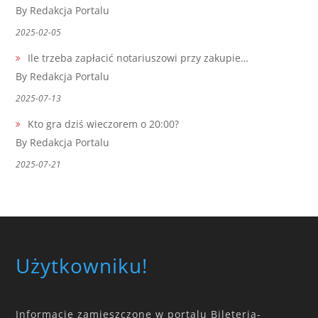
By Redakcja Portalu
2025-02-05
Ile trzeba zapłacić notariuszowi przy zakupie…
By Redakcja Portalu
2025-07-13
Kto gra dziś wieczorem o 20:00?
By Redakcja Portalu
2025-07-21
Użytkowniku!
Informacje zamieszczone w portalu Bileteria-