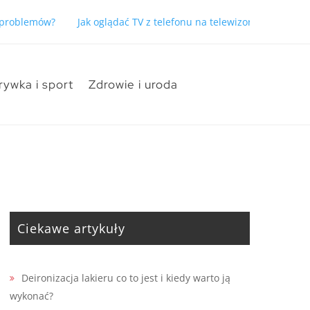
ć problemów?
Jak oglądać TV z telefonu na telewizorze bez pro
rywka i sport
Zdrowie i uroda
Ciekawe artykuły
Deironizacja lakieru co to jest i kiedy warto ją
wykonać?