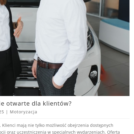
 otwarte dla klientów?
25
|
Motoryzacja
 Klienci mają nie tylko możliwość obejrzenia dostępnych
cji oraz uczestniczenia w specjalnych wydarzeniach. Oferta