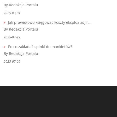
By Redakcja Portalu
2025-03-01
Jak prawidłowo księgować koszty eksploatacji …
By Redakcja Portalu
2025-04-22
Po co zakładać spinki do mankietów?
By Redakcja Portalu
2025-07-09