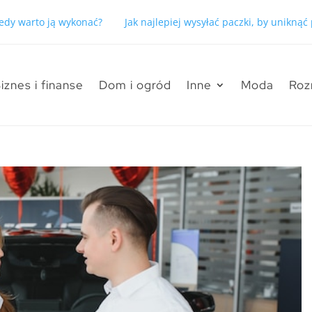
kiedy warto ją wykonać?
Jak najlepiej wysyłać paczki, by unikną
iznes i finanse
Dom i ogród
Inne
Moda
Roz