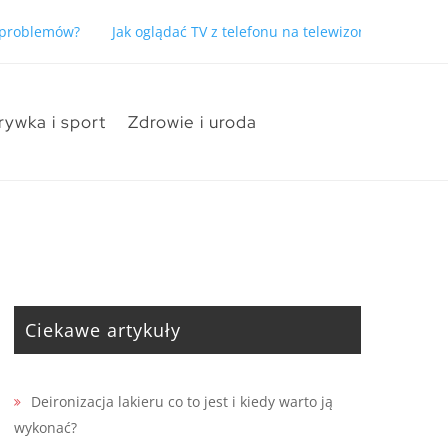
ć problemów?
Jak oglądać TV z telefonu na telewizorze bez pro
rywka i sport
Zdrowie i uroda
Ciekawe artykuły
Deironizacja lakieru co to jest i kiedy warto ją
wykonać?