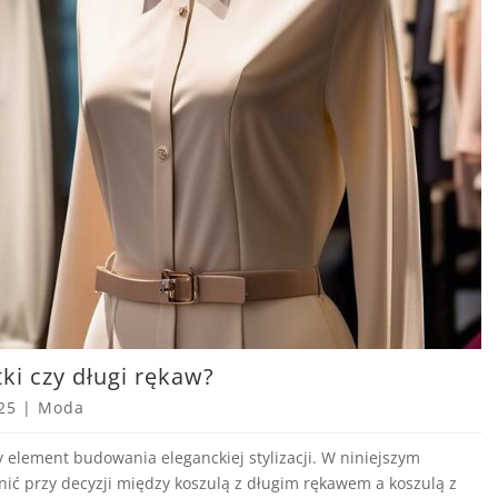
ki czy długi rękaw?
25
|
Moda
 element budowania eleganckiej stylizacji. W niniejszym
nić przy decyzji między koszulą z długim rękawem a koszulą z