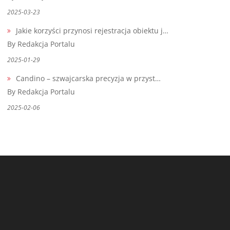
2025-03-23
Jakie korzyści przynosi rejestracja obiektu j…
By Redakcja Portalu
2025-01-29
Candino – szwajcarska precyzja w przyst…
By Redakcja Portalu
2025-02-06