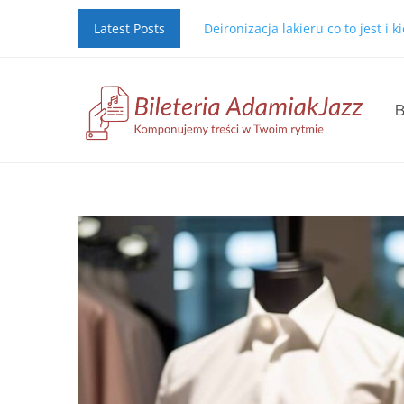
Latest Posts
Deironizacja lakieru co to jest i 
B