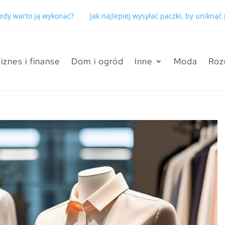
kiedy warto ją wykonać?
Jak najlepiej wysyłać paczki, by unikną
iznes i finanse
Dom i ogród
Inne
Moda
Roz