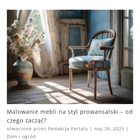
Malowanie mebli na styl prowansalski – od
czego zacząć?
utworzone przez
Redakcja Portalu
|
maj 26, 2025
|
Dom i ogród