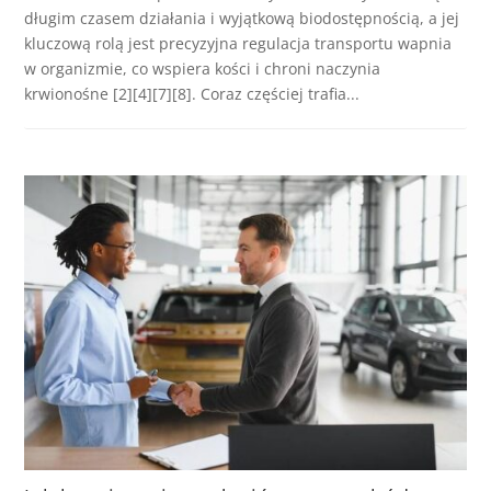
długim czasem działania i wyjątkową biodostępnością, a jej
kluczową rolą jest precyzyjna regulacja transportu wapnia
w organizmie, co wspiera kości i chroni naczynia
krwionośne [2][4][7][8]. Coraz częściej trafia...