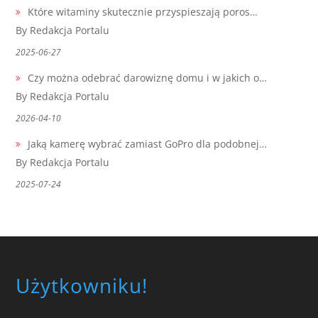
Które witaminy skutecznie przyspieszają poros…
By Redakcja Portalu
2025-06-27
Czy można odebrać darowiznę domu i w jakich o…
By Redakcja Portalu
2026-04-10
Jaką kamerę wybrać zamiast GoPro dla podobnej…
By Redakcja Portalu
2025-07-24
Użytkowniku!