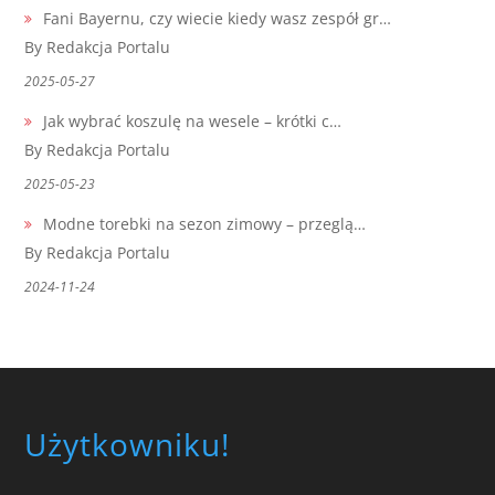
Fani Bayernu, czy wiecie kiedy wasz zespół gr…
By Redakcja Portalu
2025-05-27
Jak wybrać koszulę na wesele – krótki c…
By Redakcja Portalu
2025-05-23
Modne torebki na sezon zimowy – przeglą…
By Redakcja Portalu
2024-11-24
Użytkowniku!