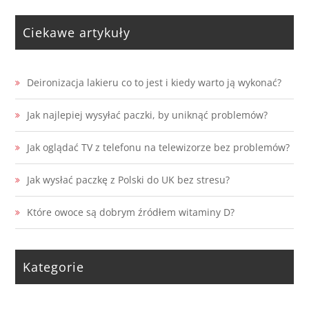
Ciekawe artykuły
Deironizacja lakieru co to jest i kiedy warto ją wykonać?
Jak najlepiej wysyłać paczki, by uniknąć problemów?
Jak oglądać TV z telefonu na telewizorze bez problemów?
Jak wysłać paczkę z Polski do UK bez stresu?
Które owoce są dobrym źródłem witaminy D?
Kategorie