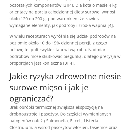
pozostałych komponentów [3][4]. Dla kota o masie 4 kg
orientacyjna porcja całodziennej diety surowej wynosi
około 120 do 200 g, pod warunkiem że zawiera
wymagane elementy, jak podroby i źródła wapnia [4].
W wielu recepturach wyróżnia się udział podrobów na
poziomie około 10 do 15% dziennej porcji, z czego
połowę tej puli zwykle stanowi wątroba. Nadmiar
podrobów może skutkować biegunką, dlatego precyzja w
proporcjach jest konieczna [3][4].
Jakie ryzyka zdrowotne niesie
surowe mięso i jak je
ograniczać?
Brak obróbki termicznej zwiększa ekspozycję na
drobnoustroje i pasożyty. Do częściej wymienianych
patogenów należą Salmonella, E. coli, Listeria i
Clostridium, a wśród pasożytów włośień, tasiemce oraz