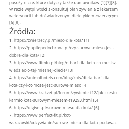
pasożytnicze, które dotyczy także domowników [1][7][8].
W razie wątpliwości skonsultuj plan żywienia z lekarzem
weterynarii lub doświadczonym dietetykiem zwierzęcym
[6][8].
Źródła:
https://zwierzecy.pl/mieso-dla-kota/ [1]
https://pupilepodochrona.pl/czy-surowe-mieso-jest-
dobre-dla-kota/ [2]
https://www.fitmin.pl/blog/n-barf-dla-kota-co-musisz-
wiedziec-o-tej-miesnej-diecie/ [3]
https://animalhotels.com/blog/koty/dieta-barf-dla-
kota-czy-kot-moze-jesc-surowe-mieso [4]
https://www.krakvet.pl/forum/zywienie-f12/jak-czesto-
karmic-kota-surowym-miesem-t19293.html [5]
https://digivet.pl/surowe-mieso-dla-kota/ [6]
https://www.perfect-fit.pl/kot-
wskazowki/odzywianie/surowe-mieso-dla-kota-podawac-