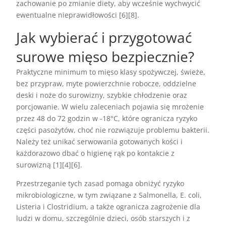
zachowanie po zmianie diety, aby wcześnie wychwycić
ewentualne nieprawidłowości [6][8].
Jak wybierać i przygotować
surowe mięso bezpiecznie?
Praktyczne minimum to mięso klasy spożywczej, świeże,
bez przypraw, myte powierzchnie robocze, oddzielne
deski i noże do surowizny, szybkie chłodzenie oraz
porcjowanie. W wielu zaleceniach pojawia się mrożenie
przez 48 do 72 godzin w -18°C, które ogranicza ryzyko
części pasożytów, choć nie rozwiązuje problemu bakterii.
Należy też unikać serwowania gotowanych kości i
każdorazowo dbać o higienę rąk po kontakcie z
surowizną [1][4][6].
Przestrzeganie tych zasad pomaga obniżyć ryzyko
mikrobiologiczne, w tym związane z Salmonella, E. coli,
Listeria i Clostridium, a także ogranicza zagrożenie dla
ludzi w domu, szczególnie dzieci, osób starszych i z