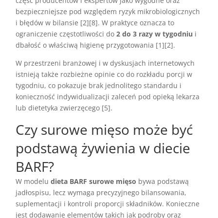
część producentów i ekspertów jako wygodne oraz
bezpieczniejsze pod względem ryzyk mikrobiologicznych
i błędów w bilansie [2][8]. W praktyce oznacza to
ograniczenie częstotliwości do
2 do 3 razy w tygodniu
i
dbałość o właściwą higienę przygotowania [1][2].
W przestrzeni branżowej i w dyskusjach internetowych
istnieją także rozbieżne opinie co do rozkładu porcji w
tygodniu, co pokazuje brak jednolitego standardu i
konieczność indywidualizacji zaleceń pod opieką lekarza
lub dietetyka zwierzęcego [5].
Czy surowe mięso może być
podstawą żywienia w diecie
BARF?
W modelu
dieta BARF
surowe mięso
bywa podstawą
jadłospisu, lecz wymaga precyzyjnego bilansowania,
suplementacji i kontroli proporcji składników. Konieczne
jest dodawanie elementów takich jak podroby oraz