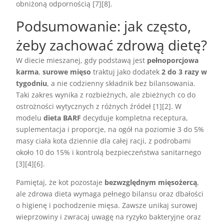
obniżoną odpornością [7][8].
Podsumowanie: jak często,
żeby zachować zdrową dietę?
W diecie mieszanej, gdy podstawą jest
pełnoporcjowa
karma
,
surowe mięso
traktuj jako dodatek
2 do 3 razy w
tygodniu
, a nie codzienny składnik bez bilansowania.
Taki zakres wynika z rozbieżnych, ale zbieżnych co do
ostrożności wytycznych z różnych źródeł [1][2]. W
modelu
dieta BARF
decyduje kompletna receptura,
suplementacja i proporcje, na ogół na poziomie 3 do 5%
masy ciała kota dziennie dla całej racji, z podrobami
około 10 do 15% i kontrolą bezpieczeństwa sanitarnego
[3][4][6].
Pamiętaj, że kot pozostaje
bezwzględnym mięsożercą
,
ale zdrowa dieta wymaga pełnego bilansu oraz dbałości
o higienę i pochodzenie mięsa. Zawsze unikaj surowej
wieprzowiny i zwracaj uwagę na ryzyko bakteryjne oraz