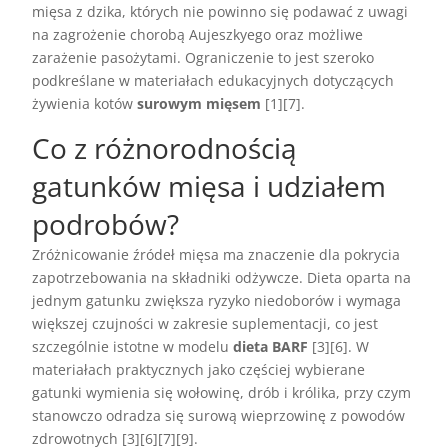
mięsa z dzika, których nie powinno się podawać z uwagi
na zagrożenie chorobą Aujeszkyego oraz możliwe
zarażenie pasożytami. Ograniczenie to jest szeroko
podkreślane w materiałach edukacyjnych dotyczących
żywienia kotów
surowym mięsem
[1][7].
Co z różnorodnością
gatunków mięsa i udziałem
podrobów?
Zróżnicowanie źródeł mięsa ma znaczenie dla pokrycia
zapotrzebowania na składniki odżywcze. Dieta oparta na
jednym gatunku zwiększa ryzyko niedoborów i wymaga
większej czujności w zakresie suplementacji, co jest
szczególnie istotne w modelu
dieta BARF
[3][6]. W
materiałach praktycznych jako częściej wybierane
gatunki wymienia się wołowinę, drób i królika, przy czym
stanowczo odradza się surową wieprzowinę z powodów
zdrowotnych [3][6][7][9].