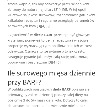
źródła wapnia, tak aby odtworzyć profil składników
zbliżony do naturalnej ofiary [3][4][6]. W tej opcji
kluczowe są jakość surowców, różnorodność gatunków,
kalkulator receptur i regularne przeglądy parametrów
zdrowotnych kota [3][4][6].
Częstotliwość w
diecie BARF
przestaje być głównym
kryterium, ponieważ to pełna receptura i właściwe
proporcje wyznaczają rytm posiłków oraz ich wartość
odżywczą. Oznacza to, że pytanie o to jak często,
zastępuje pytanie jak ułożyć całą rację pokarmową
poprawnie i bezpiecznie [3][4][6].
Ile surowego mięsa dziennie
przy BARF?
W publikacjach opisujących
dieta BARF
pojawia się
orientacyjny zakres dziennej podaży całej diety na
poziomie 3 do 5% masy ciała kota. Dotyczy to całej
zbilansowanej porcji, a nie wyłącznie mięśni bez