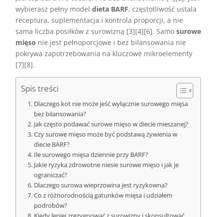
wybierasz pełny model
dieta BARF
, częstotliwość ustala
receptura, suplementacja i kontrola proporcji, a nie
sama liczba posiłków z surowizną [3][4][6]. Samo
surowe
mięso
nie jest pełnoporcjowe i bez bilansowania nie
pokrywa zapotrzebowania na kluczowe mikroelementy
[7][8].
Spis treści
Dlaczego kot nie może jeść wyłącznie surowego mięsa
bez bilansowania?
Jak często podawać surowe mięso w diecie mieszanej?
Czy surowe mięso może być podstawą żywienia w
diecie BARF?
Ile surowego mięsa dziennie przy BARF?
Jakie ryzyka zdrowotne niesie surowe mięso i jak je
ograniczać?
Dlaczego surowa wieprzowina jest ryzykowna?
Co z różnorodnością gatunków mięsa i udziałem
podrobów?
Kiedy lepiej zrezygnować z surowizny i skonsultować