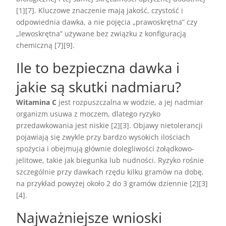
[1][7]. Kluczowe znaczenie mają jakość, czystość i
odpowiednia dawka, a nie pojęcia „prawoskrętna” czy
„lewoskrętna” używane bez związku z konfiguracją
chemiczną [7][9].
Ile to bezpieczna dawka i
jakie są skutki nadmiaru?
Witamina C
jest rozpuszczalna w wodzie, a jej nadmiar
organizm usuwa z moczem, dlatego ryzyko
przedawkowania jest niskie [2][3]. Objawy nietolerancji
pojawiają się zwykle przy bardzo wysokich ilościach
spożycia i obejmują głównie dolegliwości żołądkowo-
jelitowe, takie jak biegunka lub nudności. Ryzyko rośnie
szczególnie przy dawkach rzędu kilku gramów na dobę,
na przykład powyżej około 2 do 3 gramów dziennie [2][3]
[4].
Najważniejsze wnioski