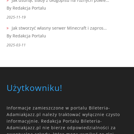
Jak usunąć ślady z długopisu na różnych powie…
By Redakcja Portalu
2025-11-19
Jak stworzyć własny serwer Minecraft i zapros…
By Redakcja Portalu
2025-03-11
Użytkowniku!
Informacje zamieszczone w portalu Bileteria-
Adamiakjazz.pl należy traktować wyłącznie czysto
informacyjnie. Redakcja Portalu Bileteria-
Adamiakjazz.pl nie bierze odpowiedzialności za