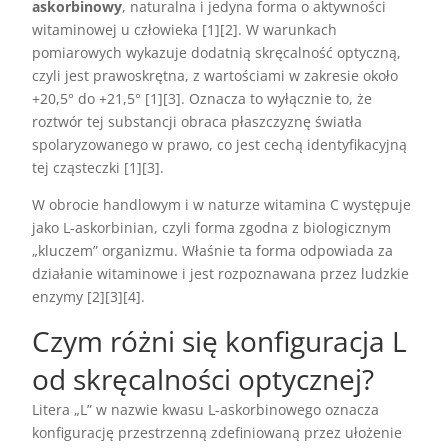
askorbinowy
, naturalna i jedyna forma o aktywności
witaminowej u człowieka [1][2]. W warunkach
pomiarowych wykazuje dodatnią skręcalność optyczną,
czyli jest prawoskrętna, z wartościami w zakresie około
+20,5° do +21,5° [1][3]. Oznacza to wyłącznie to, że
roztwór tej substancji obraca płaszczyznę światła
spolaryzowanego w prawo, co jest cechą identyfikacyjną
tej cząsteczki [1][3].
W obrocie handlowym i w naturze witamina C występuje
jako L-askorbinian, czyli forma zgodna z biologicznym
„kluczem” organizmu. Właśnie ta forma odpowiada za
działanie witaminowe i jest rozpoznawana przez ludzkie
enzymy [2][3][4].
Czym różni się konfiguracja L
od skręcalności optycznej?
Litera „L” w nazwie kwasu L-askorbinowego oznacza
konfigurację przestrzenną zdefiniowaną przez ułożenie