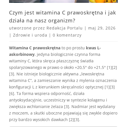
Czym jest witamina C prawoskrętna i jak
działa na nasz organizm?
utworzone przez
Redakcja Portalu
|
maj 29, 2026
|
Zdrowie i uroda
|
0 komentarzy
Witamina C prawoskrętna
to po prostu
kwas L-
askorbinowy
, jedyna biologicznie czynna forma
witaminy C, która skręca płaszczyznę światła
spolaryzowanego w prawo o około +20,5° do +21,5° [1][2]
[3]. Nie istnieje biologicznie aktywna „lewoskrętna
witamina C”, a zamieszanie wynika z mylenia oznaczenia
konfiguracji L z kierunkiem skręcalności optycznej [1][3]
[6]. Ta forma wspiera odporność, działa
antyoksydacyjnie, uczestniczy w syntezie kolagenu i
zwiększa wchłanianie żelaza [3]. Nadmiar jest wydalany
z moczem, a skutki uboczne pojawiają się zwykle dopiero
przy bardzo wysokich dawkach [2][3].