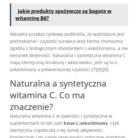
Jakie produkty spożywcze są bogate w
witaminę B6?
Aktualny przekaz rynkowy podkreśla, że ważniejsze jest
pochodzenie i czystość surowca oraz forma chemiczna
zgodna z biologicznym standardem L-askorbinianu, a nie
kierunek skrętności. Naturalna i syntetyczna witamina C
mają identyczną strukturę i właściwości, jeśli są to L-
askorbiniany o potwierdzonej czystości [7][8][9].
Naturalna a syntetyczna
witamina C. Co ma
znaczenie?
Naturalna witamina C w żywności i syntetyczna w
suplementach to ten sam
kwas L-askorbinowy
, czyli
identyczna cząsteczka o tej samej aktywności
biologicznej i tej samej skręcalności optycznej dodatniej