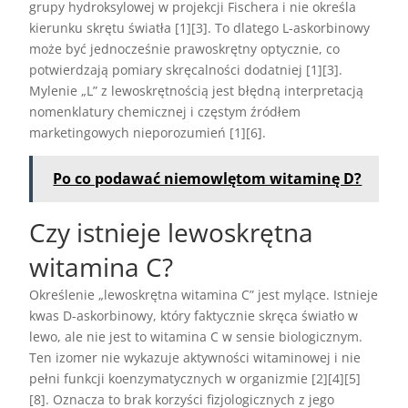
grupy hydroksylowej w projekcji Fischera i nie określa
kierunku skrętu światła [1][3]. To dlatego L-askorbinowy
może być jednocześnie prawoskrętny optycznie, co
potwierdzają pomiary skręcalności dodatniej [1][3].
Mylenie „L” z lewoskrętnością jest błędną interpretacją
nomenklatury chemicznej i częstym źródłem
marketingowych nieporozumień [1][6].
Po co podawać niemowlętom witaminę D?
Czy istnieje lewoskrętna
witamina C?
Określenie „lewoskrętna witamina C” jest mylące. Istnieje
kwas D-askorbinowy, który faktycznie skręca światło w
lewo, ale nie jest to witamina C w sensie biologicznym.
Ten izomer nie wykazuje aktywności witaminowej i nie
pełni funkcji koenzymatycznych w organizmie [2][4][5]
[8]. Oznacza to brak korzyści fizjologicznych z jego