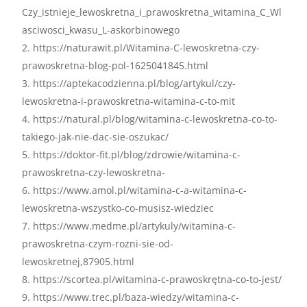
Czy_istnieje_lewoskretna_i_prawoskretna_witamina_C_Wl
asciwosci_kwasu_L-askorbinowego
https://naturawit.pl/Witamina-C-lewoskretna-czy-
prawoskretna-blog-pol-1625041845.html
https://aptekacodzienna.pl/blog/artykul/czy-
lewoskretna-i-prawoskretna-witamina-c-to-mit
https://natural.pl/blog/witamina-c-lewoskretna-co-to-
takiego-jak-nie-dac-sie-oszukac/
https://doktor-fit.pl/blog/zdrowie/witamina-c-
prawoskretna-czy-lewoskretna-
https://www.amol.pl/witamina-c-a-witamina-c-
lewoskretna-wszystko-co-musisz-wiedziec
https://www.medme.pl/artykuly/witamina-c-
prawoskretna-czym-rozni-sie-od-
lewoskretnej,87905.html
https://scortea.pl/witamina-c-prawoskrętna-co-to-jest/
https://www.trec.pl/baza-wiedzy/witamina-c-