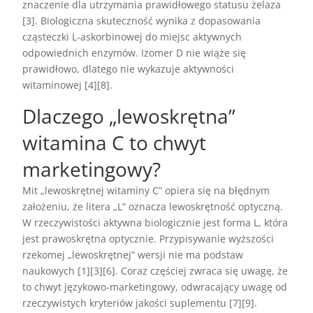
znaczenie dla utrzymania prawidłowego statusu żelaza
[3]. Biologiczna skuteczność wynika z dopasowania
cząsteczki L-askorbinowej do miejsc aktywnych
odpowiednich enzymów. Izomer D nie wiąże się
prawidłowo, dlatego nie wykazuje aktywności
witaminowej [4][8].
Dlaczego „lewoskrętna”
witamina C to chwyt
marketingowy?
Mit „lewoskrętnej witaminy C” opiera się na błędnym
założeniu, że litera „L” oznacza lewoskrętność optyczną.
W rzeczywistości aktywna biologicznie jest forma L, która
jest prawoskrętna optycznie. Przypisywanie wyższości
rzekomej „lewoskrętnej” wersji nie ma podstaw
naukowych [1][3][6]. Coraz częściej zwraca się uwagę, że
to chwyt językowo-marketingowy, odwracający uwagę od
rzeczywistych kryteriów jakości suplementu [7][9].