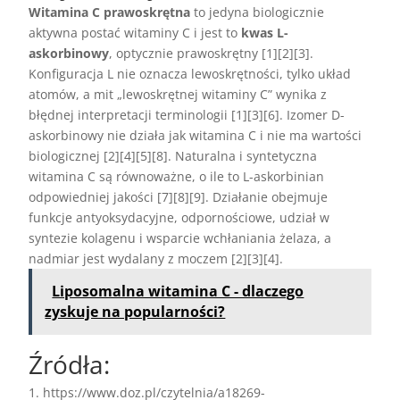
Witamina C prawoskrętna
to jedyna biologicznie
aktywna postać witaminy C i jest to
kwas L-
askorbinowy
, optycznie prawoskrętny [1][2][3].
Konfiguracja L nie oznacza lewoskrętności, tylko układ
atomów, a mit „lewoskrętnej witaminy C” wynika z
błędnej interpretacji terminologii [1][3][6]. Izomer D-
askorbinowy nie działa jak witamina C i nie ma wartości
biologicznej [2][4][5][8]. Naturalna i syntetyczna
witamina C są równoważne, o ile to L-askorbinian
odpowiedniej jakości [7][8][9]. Działanie obejmuje
funkcje antyoksydacyjne, odpornościowe, udział w
syntezie kolagenu i wsparcie wchłaniania żelaza, a
nadmiar jest wydalany z moczem [2][3][4].
Liposomalna witamina C - dlaczego
zyskuje na popularności?
Źródła:
https://www.doz.pl/czytelnia/a18269-