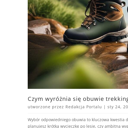
Czym wyróżnia się obuwie trekki
utworzone przez
Redakcja Portalu
|
sty 24, 2
Wybór odpowiedniego obuwia to kluczowa kwestia dl
planujesz krótką wycieczkę po lesie, czy ambitną w