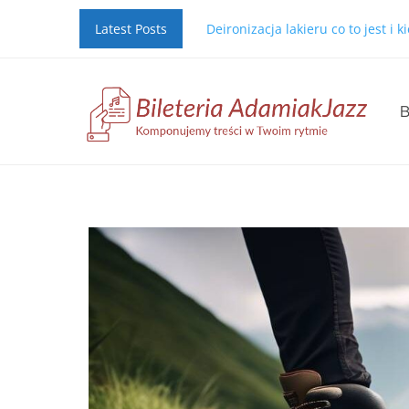
Latest Posts
Deironizacja lakieru co to jest i 
B