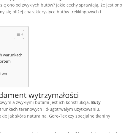
ę ono od zwykłych butów? Jakie cechy sprawiają, że jest ono
y się bliżej charakterystyce butów trekkingowych i
ch warunkach
fortem
stwo
undament wytrzymałości
owym a zwykłymi butami jest ich konstrukcja.
Buty
arunkach terenowych i długotrwałym użytkowaniu.
takie jak skóra naturalna, Gore-Tex czy specjalne tkaniny