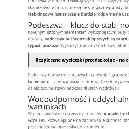
Cholewka w butach trekkingowych jest zazwyczaj wyż
Dodatkowo, wzmocnione są newralgiczne punkty, taki
trekkingowe jest znacznie bardziej odporne na u
Podeszwa – klucz do stabilno
Kolejnym istotnym elementem wyróżniającym buty t
obuwia,
podeszwy butów trekkingowych są zaproj
typach podłoża
. Wykorzystuje się w nich specjaln
Bezpieczne wycieczki przedszkolne - na 
Podeszwy butów trekkingowych są również grubsze i
kamieniami i nierównościami terenu. Często wyposaż
działające na stawy podczas długich wędrówek.
Wodoodporność i oddychalno
warunkach
W przeciwieństwie do zwykłych butów,
obuwie trek
Gore-Tex. Pozwalają one na zachowanie suchości s
przechodzenia przez płytkie strumienie.