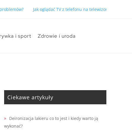
ć problemów?
Jak oglądać TV z telefonu na telewizorze bez pro
rywka i sport
Zdrowie i uroda
Ciekawe artykuły
Deironizacja lakieru co to jest i kiedy warto ją
wykonać?