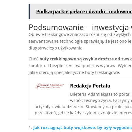
Podkarpackie pałace i dworki - malownic
Podsumowanie – inwestycja 
Obuwie trekkingowe znacząco różni się od zwykłych 
zaawansowane technologie sprawiają, że jest ono l
długotrwałego użytkowania.
Choć
buty trekkingowe są zwykle droższe od zwy
komfortu i bezpieczeństwa podczas wypraw. Wybieraj
jakie oferują specjalistyczne buty trekkingowe.
Redakcja Portalu
Bileteria AdamiakJazz to portal
współczesnego życia. Łączymy 
artykuły z wielu dziedzin. Stawiamy na profesjo
przestrzeń, gdzie każdy czytelnik znajdzie interes
Jak rozciągnąć buty wojskowe, by były wygodnie