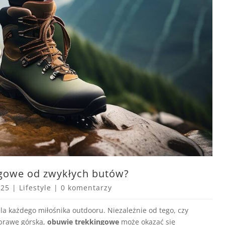
ngowe od zwykłych butów?
025
|
Lifestyle
|
0 komentarzy
a każdego miłośnika outdooru. Niezależnie od tego, czy
yprawę górską,
obuwie trekkingowe
może okazać się