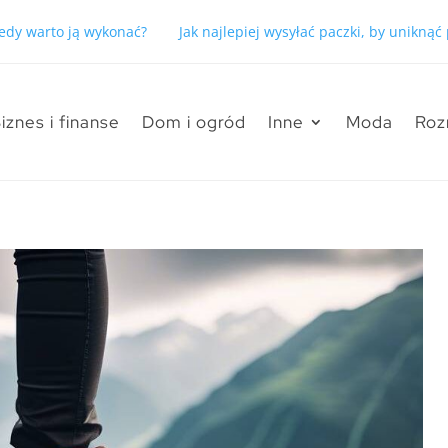
kiedy warto ją wykonać?
Jak najlepiej wysyłać paczki, by unikną
iznes i finanse
Dom i ogród
Inne
Moda
Roz