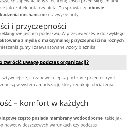
sza, co zapewnia lepszą ochronę kostki przed skręceniami.
e jak czubek buta czy pięta. To sprawia, że
obuwie
szkodzenia mechaniczne
niż zwykłe buty.
ści i przyczepności
rekkingowe jest ich podeszwa. W przeciwieństwie do zwykłego
ektowane z myślą o maksymalnej przyczepności na różnych
e mieszanki gumy i zaawansowane wzory bieżnika.
co zwrócić uwagę podczas organizacji?
 sztywniejsze, co zapewnia lepszą ochronę przed ostrymi
one są w system amortyzacji, który redukuje obciążenia
ść – komfort w każdych
kingowe często posiada membrany wodoodporne
, takie jak
tóp nawet w deszczowych warunkach czy podczas