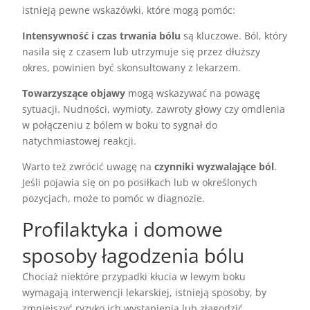
istnieją pewne wskazówki, które mogą pomóc:
Intensywność i czas trwania bólu
są kluczowe. Ból, który
nasila się z czasem lub utrzymuje się przez dłuższy
okres, powinien być skonsultowany z lekarzem.
Towarzyszące objawy
mogą wskazywać na powagę
sytuacji. Nudności, wymioty, zawroty głowy czy omdlenia
w połączeniu z bólem w boku to sygnał do
natychmiastowej reakcji.
Warto też zwrócić uwagę na
czynniki wyzwalające ból
.
Jeśli pojawia się on po posiłkach lub w określonych
pozycjach, może to pomóc w diagnozie.
Profilaktyka i domowe
sposoby łagodzenia bólu
Chociaż niektóre przypadki kłucia w lewym boku
wymagają interwencji lekarskiej, istnieją sposoby, by
zmniejszyć ryzyko ich wystąpienia lub złagodzić