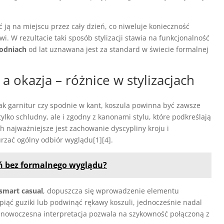
ją na miejscu przez cały dzień, co niweluje konieczność
i. W rezultacie taki sposób stylizacji stawia na funkcjonalność
odniach
od lat uznawana jest za standard w świecie formalnej
a okazja – różnice w stylizacjach
 jak garnitur czy spodnie w kant, koszula powinna być zawsze
ylko schludny, ale i zgodny z kanonami stylu, które podkreślają
ch najważniejsze jest zachowanie dyscypliny kroju i
zać ogólny odbiór wyglądu[1][4].
eń bez formalnego wyglądu?
i smart casual
, dopuszcza się wprowadzenie elementu
iąć guziki lub podwinąć rękawy koszuli, jednocześnie nadal
 nowoczesna interpretacja pozwala na szykowność połączoną z