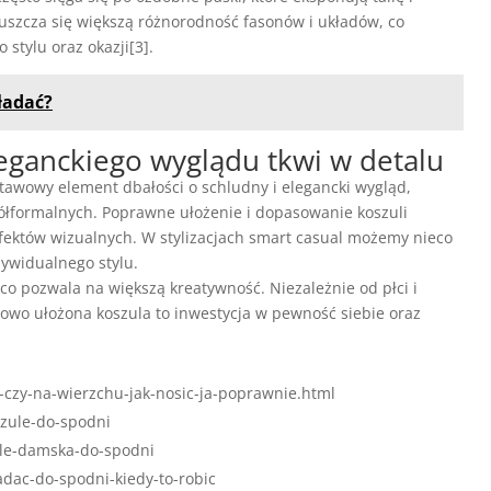
puszcza się większą różnorodność fasonów i układów, co
tylu oraz okazji[3].
kładać?
eganckiego wyglądu tkwi w detalu
tawowy element dbałości o schludny i elegancki wygląd,
 półformalnych. Poprawne ułożenie i dopasowanie koszuli
fektów wizualnych. W stylizacjach smart casual możemy nieco
ywidualnego stylu.
co pozwala na większą kreatywność. Niezależnie od płci i
owo ułożona koszula to inwestycja w pewność siebie oraz
czy-na-wierzchu-jak-nosic-ja-poprawnie.html
szule-do-spodni
zule-damska-do-spodni
adac-do-spodni-kiedy-to-robic