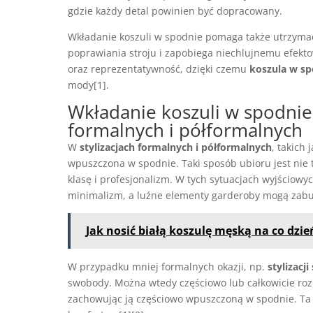
gdzie każdy detal powinien być dopracowany.
Wkładanie koszuli w spodnie pomaga także utrzymać 
poprawiania stroju i zapobiega niechlujnemu efektow
oraz reprezentatywność, dzięki czemu
koszula w sp
mody[1].
Wkładanie koszuli w spodnie 
formalnych i półformalnych
W
stylizacjach formalnych i półformalnych
, takich
wpuszczona w spodnie. Taki sposób ubioru jest nie t
klasę i profesjonalizm. W tych sytuacjach wyjściowy
minimalizm, a luźne elementy garderoby mogą zabur
Jak nosić białą koszulę męską na co dzi
W przypadku mniej formalnych okazji, np.
stylizacj
swobody. Można wtedy częściowo lub całkowicie rozp
zachowując ją częściowo wpuszczoną w spodnie. Ta