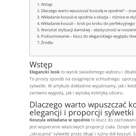
Wstęp
Dlaczego warto wpuszczać koszulę w spodnie? – znacze
Wkładanie koszuli w spodnie a okazja – różnice w sty
Wkładanie koszuli – krok po kroku do perfekcyjnego
Warsztat stylizacji damskiej – elastyczność w noszeni
Podsumowanie – klucz do eleganckiego wyglądu tkwi
Źródła:
Wstęp
Elegancki look
to wynik świadomego wyboru i dbałoś
To prosty sposób na osiągnięcie schludnego, uporz
sylwetki. W artykule dokładnie wyjaśniamy, jak i ki
zarówno wygodą, jak i wysoką estetyką ubioru.
Dlaczego warto wpuszczać ko
elegancji i proporcji sylwetki
Koszula wkładana w spodnie
to klucz do zachowani
jest wspieranie właściwych proporcji ciała. Dzięki
„skracania” sylwetki przez długi i luźny dół koszuli.