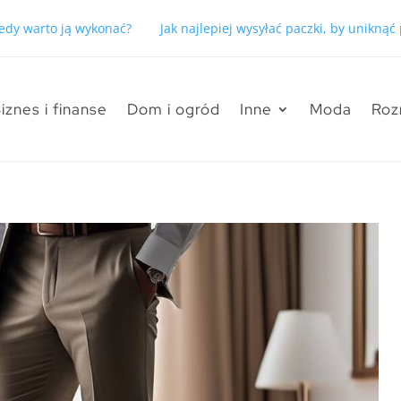
kiedy warto ją wykonać?
Jak najlepiej wysyłać paczki, by unikną
iznes i finanse
Dom i ogród
Inne
Moda
Roz