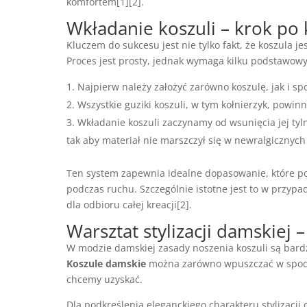
komfortem[1][2].
Wkładanie koszuli – krok po
Kluczem do sukcesu jest nie tylko fakt, że koszula j
Proces jest prosty, jednak wymaga kilku podstawow
Najpierw należy założyć zarówno koszulę, jak i sp
Wszystkie guziki koszuli, w tym kołnierzyk, powinn
Wkładanie koszuli zaczynamy od wsunięcia jej tyl
tak aby materiał nie marszczył się w newralgicznych
Ten system zapewnia idealne dopasowanie, które podk
podczas ruchu. Szczególnie istotne jest to w przypa
dla odbioru całej kreacji[2].
Warsztat stylizacji damskiej 
W modzie damskiej zasady noszenia koszuli są bardzi
Koszule damskie
można zarówno wpuszczać w spodnie
chcemy uzyskać.
Dla podkreślenia eleganckiego charakteru stylizacji c