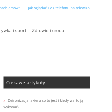
ć problemów?
Jak oglądać TV z telefonu na telewizorze bez pro
rywka i sport
Zdrowie i uroda
Ciekawe artykuły
Deironizacja lakieru co to jest i kiedy warto ją
wykonać?