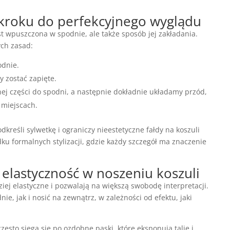
 kroku do perfekcyjnego wyglądu
est wpuszczona w spodnie, ale także sposób jej zakładania.
ych zasad:
odnie.
y zostać zapięte.
nej części do spodni, a następnie dokładnie układamy przód,
 miejscach.
reśli sylwetkę i ograniczy nieestetyczne fałdy na koszuli
dku formalnych stylizacji, gdzie każdy szczegół ma znaczenie
– elastyczność w noszeniu koszuli
ej elastyczne i pozwalają na większą swobodę interpretacji.
, jak i nosić na zewnątrz, w zależności od efektu, jaki
zęsto sięga się po ozdobne paski, które eksponują talię i