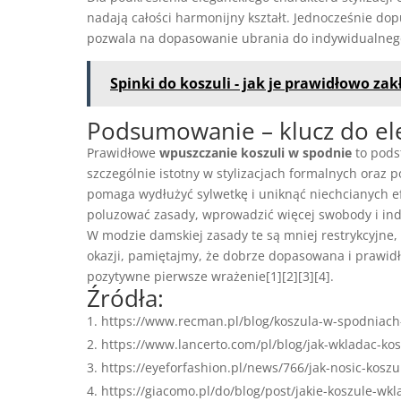
nadają całości harmonijny kształt. Jednocześnie do
pozwala na dopasowanie ubrania do indywidualnego s
Spinki do koszuli - jak je prawidłowo za
Podsumowanie – klucz do el
Prawidłowe
wpuszczanie koszuli w spodnie
to pods
szczególnie istotny w stylizacjach formalnych oraz
pomaga wydłużyć sylwetkę i uniknąć niechcianych e
poluzować zasady, wprowadzić więcej swobody i ind
W modzie damskiej zasady te są mniej restrykcyjne, 
okazji, pamiętajmy, że dobrze dopasowana i prawidł
pozytywne pierwsze wrażenie[1][2][3][4].
Źródła:
https://www.recman.pl/blog/koszula-w-spodniach-
https://www.lancerto.com/pl/blog/jak-wkladac-ko
https://eyeforfashion.pl/news/766/jak-nosic-kos
https://giacomo.pl/do/blog/post/jakie-koszule-wkl