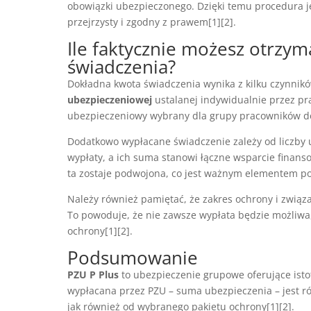
obowiązki ubezpieczonego. Dzięki temu procedura je
przejrzysty i zgodny z prawem[1][2].
Ile faktycznie możesz otrzy
świadczenia?
Dokładna kwota świadczenia wynika z kilku czynnikó
ubezpieczeniowej
ustalanej indywidualnie przez pr
ubezpieczeniowy wybrany dla grupy pracowników de
Dodatkowo wypłacane świadczenie zależy od liczby u
wypłaty, a ich suma stanowi łączne wsparcie finans
ta zostaje podwojona, co jest ważnym elementem pol
Należy również pamiętać, że zakres ochrony i związ
To powoduje, że nie zawsze wypłata będzie możliwa,
ochrony[1][2].
Podsumowanie
PZU P Plus
to ubezpieczenie grupowe oferujące isto
wypłacana przez PZU – suma ubezpieczenia – jest ró
jak również od wybranego pakietu ochrony[1][2].