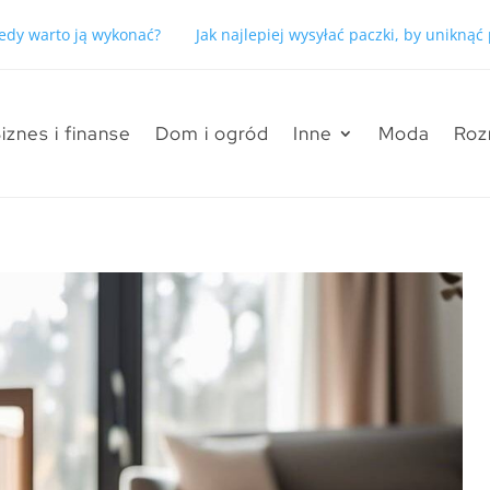
kiedy warto ją wykonać?
Jak najlepiej wysyłać paczki, by unikną
iznes i finanse
Dom i ogród
Inne
Moda
Roz