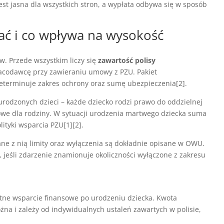
st jasna dla wszystkich stron, a wypłata odbywa się w sposób
mać i co wpływa na wysokość
w. Przede wszystkim liczy się
zawartość polisy
acodawcę przy zawieraniu umowy z PZU. Pakiet
terminuje zakres ochrony oraz sumę ubezpieczenia[2].
rodzonych dzieci – każde dziecko rodzi prawo do oddzielnej
owe dla rodziny. W sytuacji urodzenia martwego dziecka suma
ityki wsparcia PZU[1][2].
ane z nią limity oraz wyłączenia są dokładnie opisane w OWU.
 jeśli zdarzenie znamionuje okoliczności wyłączone z zakresu
tne wsparcie finansowe po urodzeniu dziecka. Kwota
żna i zależy od indywidualnych ustaleń zawartych w polisie,