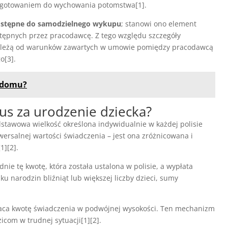
rzygotowaniem do wychowania potomstwa[1].
 dostępne do samodzielnego wykupu
; stanowi ono element
stępnych przez pracodawcę. Z tego względu szczegóły
 zależą od warunków zawartych w umowie pomiędzy pracodawcą
o[3].
e domu?
us za urodzenie dziecka?
dstawowa wielkość określona indywidualnie w każdej polisie
wersalnej wartości świadczenia – jest ona zróżnicowana i
][2].
ie tę kwotę, która została ustalona w polisie, a wypłata
ku narodzin bliźniąt lub większej liczby dzieci, sumy
płaca kwotę świadczenia w podwójnej wysokości. Ten mechanizm
com w trudnej sytuacji[1][2].