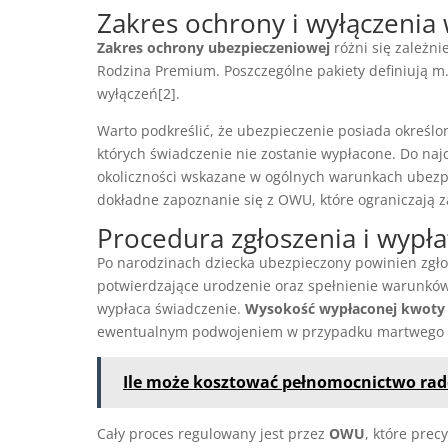
Zakres ochrony i wyłączenia
Zakres ochrony ubezpieczeniowej
różni się zależni
Rodzina Premium. Poszczególne pakiety definiują m.
wyłączeń[2].
Warto podkreślić, że ubezpieczenie posiada określ
których świadczenie nie zostanie wypłacone. Do na
okoliczności wskazane w ogólnych warunkach ubezpi
dokładne zapoznanie się z OWU, które ograniczają z
Procedura zgłoszenia i wypł
Po narodzinach dziecka ubezpieczony powinien zgł
potwierdzające urodzenie oraz spełnienie warunków 
wypłaca świadczenie.
Wysokość wypłaconej kwoty j
ewentualnym podwojeniem w przypadku martwego u
Ile może kosztować pełnomocnictwo ra
Cały proces regulowany jest przez
OWU
, które pre