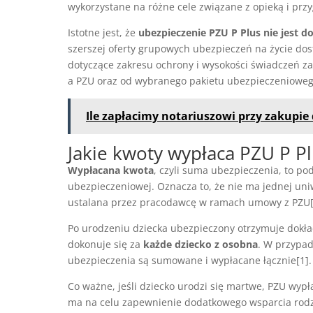
wykorzystane na różne cele związane z opieką i p
Istotne jest, że
ubezpieczenie PZU P Plus nie jest
szerszej oferty grupowych ubezpieczeń na życie do
dotyczące zakresu ochrony i wysokości świadczeń
a PZU oraz od wybranego pakietu ubezpieczenioweg
Ile zapłacimy notariuszowi przy zakupi
Jakie kwoty wypłaca PZU P Pl
Wypłacana kwota
, czyli suma ubezpieczenia, to po
ubezpieczeniowej. Oznacza to, że nie ma jednej uni
ustalana przez pracodawcę w ramach umowy z PZU[1
Po urodzeniu dziecka ubezpieczony otrzymuje dokładn
dokonuje się za
każde dziecko z osobna
. W przypad
ubezpieczenia są sumowane i wypłacane łącznie[1].
Co ważne, jeśli dziecko urodzi się martwe, PZU wy
ma na celu zapewnienie dodatkowego wsparcia rodzi