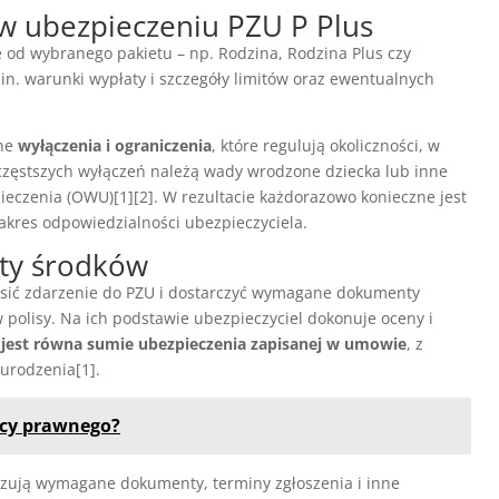
 w ubezpieczeniu PZU P Plus
e od wybranego pakietu – np. Rodzina, Rodzina Plus czy
in. warunki wypłaty i szczegóły limitów oraz ewentualnych
one
wyłączenia i ograniczenia
, które regulują okoliczności, w
jczęstszych wyłączeń należą wady wrodzone dziecka lub inne
eczenia (OWU)[1][2]. W rezultacie każdorazowo konieczne jest
akres odpowiedzialności ubezpieczyciela.
aty środków
osić zdarzenie do PZU i dostarczyć wymagane dokumenty
polisy. Na ich podstawie ubezpieczyciel dokonuje oceny i
est równa sumie ubezpieczenia zapisanej w umowie
, z
rodzenia[1].
dcy prawnego?
cyzują wymagane dokumenty, terminy zgłoszenia i inne