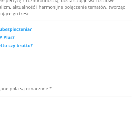
ekspertyzę z różnorodnością, dostarczając wartościowe
nalizm, aktualność i harmonijne połączenie tematów, tworząc
ujące go treści.
 ubezpieczenia?
P Plus?
tto czy brutto?
ane pola są oznaczone
*