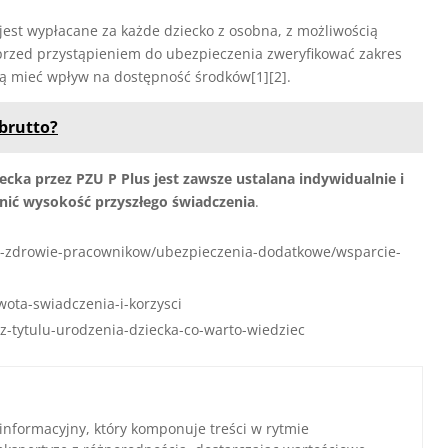
jest wypłacane za każde dziecko z osobna, z możliwością
rzed przystąpieniem do ubezpieczenia zweryfikować zakres
ą mieć wpływ na dostępność środków[1][2].
brutto?
cka przez PZU P Plus jest zawsze ustalana indywidualnie i
cenić wysokość przyszłego świadczenia
.
e-i-zdrowie-pracownikow/ubezpieczenia-dodatkowe/wsparcie-
wota-swiadczenia-i-korzysci
-z-tytulu-urodzenia-dziecka-co-warto-wiedziec
 informacyjny, który komponuje treści w rytmie