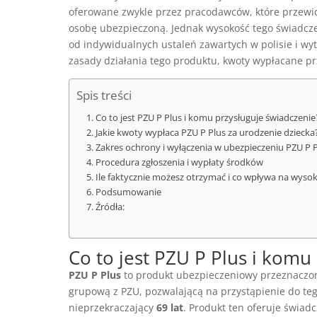
oferowane zwykle przez pracodawców, które przewid
osobę ubezpieczoną. Jednak wysokość tego świadcz
od indywidualnych ustaleń zawartych w polisie i 
zasady działania tego produktu, kwoty wypłacane pr
Spis treści
Co to jest PZU P Plus i komu przysługuje świadczenie
Jakie kwoty wypłaca PZU P Plus za urodzenie dziecka
Zakres ochrony i wyłączenia w ubezpieczeniu PZU P 
Procedura zgłoszenia i wypłaty środków
Ile faktycznie możesz otrzymać i co wpływa na wyso
Podsumowanie
Źródła:
Co to jest PZU P Plus i komu
PZU P Plus
to produkt ubezpieczeniowy przeznaczon
grupową z PZU, pozwalającą na przystąpienie do te
nieprzekraczający
69 lat
. Produkt ten oferuje świad