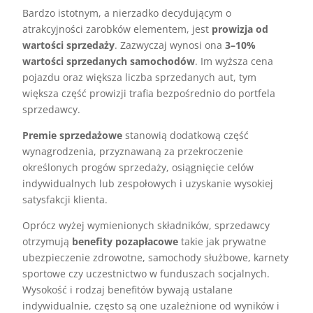
Bardzo istotnym, a nierzadko decydującym o
atrakcyjności zarobków elementem, jest
prowizja od
wartości sprzedaży
. Zazwyczaj wynosi ona
3–10%
wartości sprzedanych samochodów
. Im wyższa cena
pojazdu oraz większa liczba sprzedanych aut, tym
większa część prowizji trafia bezpośrednio do portfela
sprzedawcy.
Premie sprzedażowe
stanowią dodatkową część
wynagrodzenia, przyznawaną za przekroczenie
określonych progów sprzedaży, osiągnięcie celów
indywidualnych lub zespołowych i uzyskanie wysokiej
satysfakcji klienta.
Oprócz wyżej wymienionych składników, sprzedawcy
otrzymują
benefity pozapłacowe
takie jak prywatne
ubezpieczenie zdrowotne, samochody służbowe, karnety
sportowe czy uczestnictwo w funduszach socjalnych.
Wysokość i rodzaj benefitów bywają ustalane
indywidualnie, często są one uzależnione od wyników i