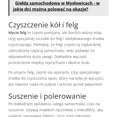
Giełda samochodowa w Mysłowicach - w
jakie dni można polować na okazje?
Czyszczenie kół i felg
Mycie felg
to często pomijany, ale bardzo ważny etap.
Użyj specjalnej szczotki do felg i dedykowanego środka
czyszczącego. Pamiętaj, że felgi często są najbardziej
zabrudzoną częścią samochodu, więc poświęć im
odpowiednio dużo uwagi. Dokładnie wyczyść
przestrzenie między szprychami i okolice śrub.
Po umyciu felg, zajmij się oponami. Użyj specjalnego
środka do czyszczenia opon, który nie tylko je wyczyści,
ale również nada im połysk i ochroni przed pękaniem.
Suszenie i polerowanie
Po dokładnym spłukaniu całego samochodu, czas na
suszenie. Używaj miękkich ręczników z mikrofibry, aby
uniknąć zarysowań lakieru. Susz auto sekcjami,