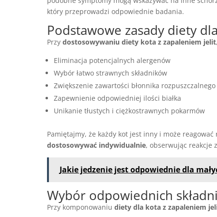
podobne symptomy mogą wskazywać na inne schorze
który przeprowadzi odpowiednie badania.
Podstawowe zasady diety dla 
Przy
dostosowywaniu diety kota z zapaleniem jelit
Eliminacja potencjalnych alergenów
Wybór łatwo strawnych składników
Zwiększenie zawartości błonnika rozpuszczalnego
Zapewnienie odpowiedniej ilości białka
Unikanie tłustych i ciężkostrawnych pokarmów
Pamiętajmy, że każdy kot jest inny i może reagować 
dostosowywać indywidualnie
, obserwując reakcje
Jakie jedzenie jest odpowiednie dla mał
Wybór odpowiednich skład
Przy komponowaniu
diety dla kota z zapaleniem jel