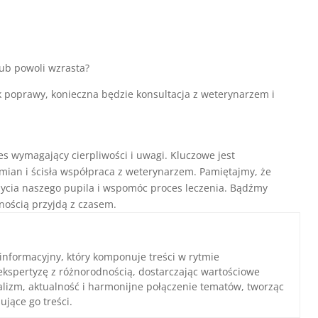
lub powoli wzrasta?
k poprawy, konieczna będzie konsultacja z weterynarzem i
es wymagający cierpliwości i uwagi. Kluczowe jest
ian i ścisła współpraca z weterynarzem. Pamiętajmy, że
ycia naszego pupila i wspomóc proces leczenia. Bądźmy
nością przyjdą z czasem.
 informacyjny, który komponuje treści w rytmie
ekspertyzę z różnorodnością, dostarczając wartościowe
nalizm, aktualność i harmonijne połączenie tematów, tworząc
ujące go treści.