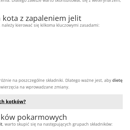
nia. Dlatego zawsze warto skonsultować się z weterynarzem,
kota z zapaleniem jelit
, należy kierować się kilkoma kluczowymi zasadami:
różnie na poszczególne składniki. Dlatego ważne jest, aby
dietę
 zwierzęcia na wprowadzane zmiany.
ych kotków?
ników pokarmowych
it
, warto skupić się na następujących grupach składników: