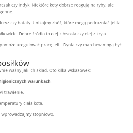
czak czy indyk. Niektóre koty dobrze reagują na ryby, ale
rgenne.
 ryż czy bataty. Unikajmy zbóż, które mogą podrażniać jelita.
kowicie. Dobre źródła to olej z łososia czy olej z kryla.
pomoże uregulować pracę jelit. Dynia czy marchew mogą być
posiłków
nie ważny jak ich skład. Oto kilka wskazówek:
higienicznych warunkach
.
wi trawienie.
mperatury ciała kota.
ki wprowadzajmy stopniowo.