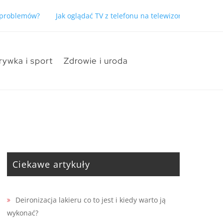
ć problemów?
Jak oglądać TV z telefonu na telewizorze bez pro
rywka i sport
Zdrowie i uroda
Ciekawe artykuły
Deironizacja lakieru co to jest i kiedy warto ją
wykonać?