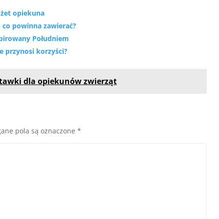
dżet opiekuna
– co powinna zawierać?
spirowany Południem
e przynosi korzyści?
 stawki dla opiekunów zwierząt
ane pola są oznaczone
*