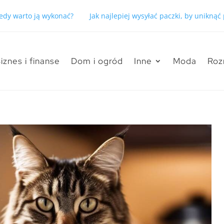
kiedy warto ją wykonać?
Jak najlepiej wysyłać paczki, by unikną
iznes i finanse
Dom i ogród
Inne
Moda
Roz