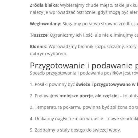
Źródła białka:
Wybierajmy chude mięso, takie jak kur
należy je wprowadzać ostrożnie, gdyż mogą być ale
Węglowodany:
Sięgajmy po łatwo strawne źródła, jak
Tłuszcze:
Ograniczmy ich ilość, ale nie eliminujmy cał
Błonnik:
Wprowadźmy błonnik rozpuszczalny, który 
dobrym wyborem.
Przygotowanie i podawanie 
Sposób przygotowania i podawania posiłków jest rów
1. Posiłki powinny być
świeże i przygotowywane w 
2. Podawajmy
mniejsze porcje, ale częściej
– to ułat
3. Temperatura pokarmu powinna być zbliżona do te
4. Unikajmy nagłych zmian w diecie – nowe składni
5. Zadbajmy o stały dostęp do świeżej wody.