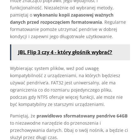
może znacząco poprawić jego wydajność i
funkcjonalność. Niezależnie od wybranej metody,
pamiętaj o
wykonaniu kopii zapasowej ważnych
danych przed rozpoczęciem formatowania
. Regularne
formatowanie pomoże utrzymać pendrive w dobrej
kondycji i zapewni jego długotrwałe użytkowanie.
JBL Flip 3 czy 4 - który głośnik wybrać?
Wybierając system plików, weź pod uwagę
kompatybilność z urządzeniami, na których będziesz
używać pendrive’a. FAT32 jest uniwersalny, ale ma
ograniczenia co do rozmiaru pojedynczego pliku,
podczas gdy NTFS oferuje więcej funkcji, ale może nie
być kompatybilny ze starszymi urządzeniami.
Pamiętaj, że
prawidłowo sformatowany pendrive 64GB
to niezawodne narzędzie do przenoszenia i
przechowywania danych. Dbaj o swój nośnik, a będzie ci
służył przez długi czas.