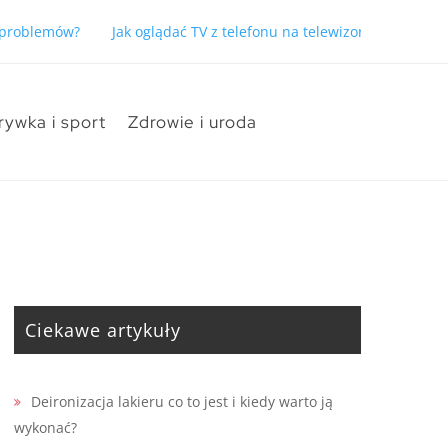
ć problemów?
Jak oglądać TV z telefonu na telewizorze bez pro
rywka i sport
Zdrowie i uroda
Ciekawe artykuły
Deironizacja lakieru co to jest i kiedy warto ją
wykonać?