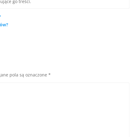
ujące go treści.
?
ków?
ane pola są oznaczone
*