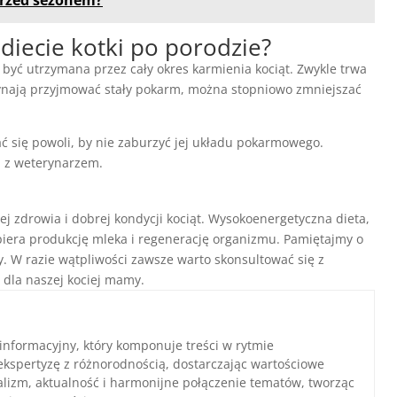
iecie kotki po porodzie?
 być utrzymana przez cały okres karmienia kociąt. Zwykle trwa
aczynają przyjmować stały pokarm, można stopniowo zmniejszać
się powoli, by nie zaburzyć jej układu pokarmowego.
a z weterynarzem.
ej zdrowia i dobrej kondycji kociąt. Wysokoenergetyczna dieta,
piera produkcję mleka i regenerację organizmu. Pamiętajmy o
y. W razie wątpliwości zawsze warto skonsultować się z
 dla naszej kociej mamy.
 informacyjny, który komponuje treści w rytmie
ekspertyzę z różnorodnością, dostarczając wartościowe
nalizm, aktualność i harmonijne połączenie tematów, tworząc