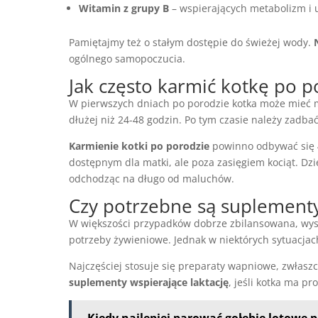
Witamin z grupy B
– wspierających metabolizm i
Pamiętajmy też o stałym dostępie do świeżej wody.
ogólnego samopoczucia.
Jak często karmić kotkę po p
W pierwszych dniach po porodzie kotka może mieć m
dłużej niż 24-48 godzin. Po tym czasie należy zadbać
Karmienie kotki po porodzie
powinno odbywać się 4
dostępnym dla matki, ale poza zasięgiem kociąt. Dzi
odchodząc na długo od maluchów.
Czy potrzebne są suplementy
W większości przypadków dobrze zbilansowana, wyso
potrzeby żywieniowe. Jednak w niektórych sytuacja
Najczęściej stosuje się preparaty wapniowe, zwłaszc
suplementy wspierające laktację
, jeśli kotka ma p
Kiedy najlepiej parować gołębie lotowe 