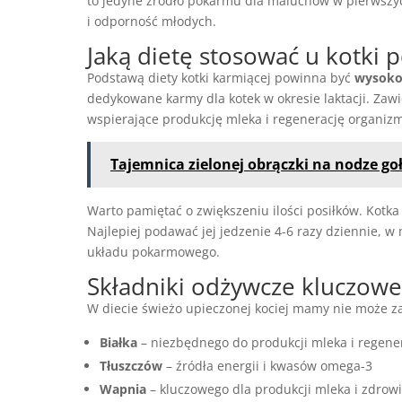
to jedyne źródło pokarmu dla maluchów w pierwszyc
i odporność młodych.
Jaką dietę stosować u kotki 
Podstawą diety kotki karmiącej powinna być
wysoko
dedykowane karmy dla kotek w okresie laktacji. Zaw
wspierające produkcję mleka i regenerację organiz
Tajemnica zielonej obrączki na nodze go
Warto pamiętać o zwiększeniu ilości posiłków. Kotka 
Najlepiej podawać jej jedzenie 4-6 razy dziennie, w
układu pokarmowego.
Składniki odżywcze kluczowe
W diecie świeżo upieczonej kociej mamy nie może z
Białka
– niezbędnego do produkcji mleka i regener
Tłuszczów
– źródła energii i kwasów omega-3
Wapnia
– kluczowego dla produkcji mleka i zdrowi