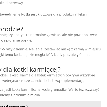
 układ nerwowy
Nawodnienie kotki
jest kluczowe dla produkcji mleka i
orodzie?
niejszy apetyt. To normalne zjawisko, ale nie powinno trwać
 o regularne posiłki.
-6 razy dziennie. Najlepiej zostawiać miskę z karmą w miejscu
ęki temu kotka będzie mogła jeść, kiedy poczuje głód, nie
 dla kotki karmiącej?
kiej jakości karma dla kotek karmiących pokrywa wszystkie
ch weterynarz może zalecić dodatkową suplementację.
za jeśli kotka karmi liczną kocia gromadkę. Warto też rozważyć
roblemy z produkcją mleka.
przed sezonem?