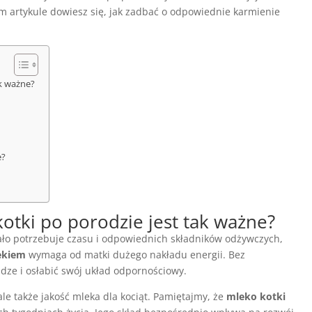
ym artykule dowiesz się, jak zadbać o odpowiednie karmienie
ak ważne?
e?
otki po porodzie jest tak ważne?
iało potrzebuje czasu i odpowiednich składników odżywczych,
ekiem
wymaga od matki dużego nakładu energii. Bez
dze i osłabić swój układ odpornościowy.
ale także jakość mleka dla kociąt. Pamiętajmy, że
mleko kotki