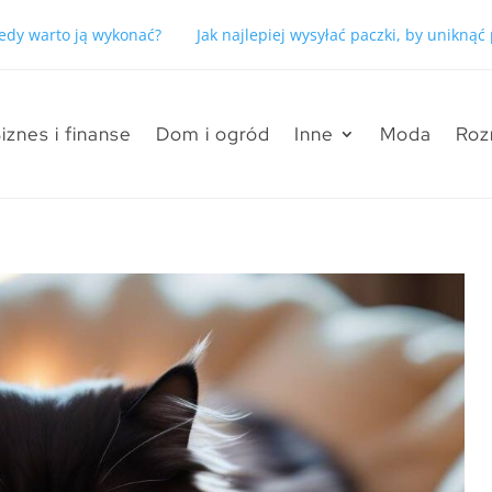
kiedy warto ją wykonać?
Jak najlepiej wysyłać paczki, by unikną
iznes i finanse
Dom i ogród
Inne
Moda
Roz