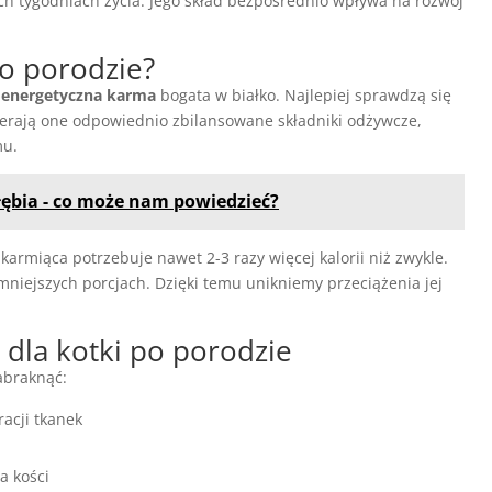
h tygodniach życia. Jego skład bezpośrednio wpływa na rozwój
po porodzie?
energetyczna karma
bogata w białko. Najlepiej sprawdzą się
ierają one odpowiednio zbilansowane składniki odżywcze,
mu.
łębia - co może nam powiedzieć?
karmiąca potrzebuje nawet 2-3 razy więcej kalorii niż zwykle.
 mniejszych porcjach. Dzięki temu unikniemy przeciążenia jej
 dla kotki po porodzie
abraknąć:
acji tkanek
a kości