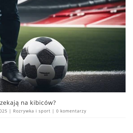
czekają na kibiców?
2025
|
Rozrywka i sport
|
0 komentarzy