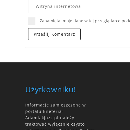
Zapamiętaj moje dane w tej przeglądarce podc
Użytkowniku!
Informacje zamieszczone w
portalu Bileteria-
Adamiakjazz.pl należy
traktować wyłącznie czysto