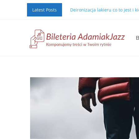
Latest Posts
Deironizacja lakieru co to jest i 
B