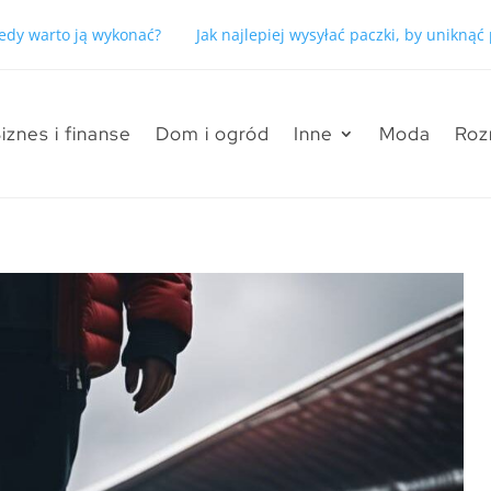
kiedy warto ją wykonać?
Jak najlepiej wysyłać paczki, by unikną
iznes i finanse
Dom i ogród
Inne
Moda
Roz