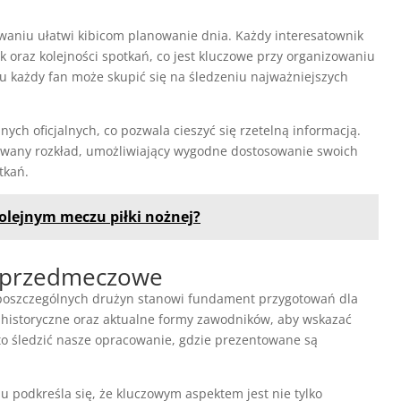
niu ułatwi kibicom planowanie dnia. Każdy interesatownik
k oraz kolejności spotkań, co jest kluczowe przy organizowaniu
u każdy fan może skupić się na śledzeniu najważniejszych
h oficjalnych, co pozwala cieszyć się rzetelną informacją.
owany rozkład, umożliwiający wygodne dostosowanie swoich
tkań.
olejnym meczu piłki nożnej?
y przedmeczowe
 poszczególnych drużyn stanowi fundament przygotowań dla
e historyczne oraz aktualne formy zawodników, aby wskazać
to śledzić nasze opracowanie, gdzie prezentowane są
 podkreśla się, że kluczowym aspektem jest nie tylko