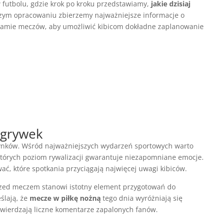
w futbolu, gdzie krok po kroku przedstawiamy,
jakie dzisiaj
szym opracowaniu zbierzemy najważniejsze informacje o
ramie meczów, aby umożliwić kibicom dokładne zaplanowanie
zgrywek
edynków. Wśród najważniejszych wydarzeń sportowych warto
których poziom rywalizacji gwarantuje niezapomniane emocje.
ć, które spotkania przyciągają najwięcej uwagi kibiców.
przed meczem stanowi istotny element przygotowań do
ślają, że
mecze w piłkę nożną
tego dnia wyróżniają się
wierdzają liczne komentarze zapalonych fanów.