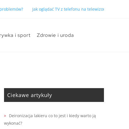
ć problemów?
Jak oglądać TV z telefonu na telewizorze bez pro
rywka i sport
Zdrowie i uroda
Ciekawe artykuły
Deironizacja lakieru co to jest i kiedy warto ją
wykonać?