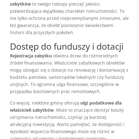
zabytków
to swego rodzaju pieczęć jakości,
potwierdzająca wyjątkowy charakter nieruchomości. To
nie tylko ochrona przed nieprzemyślanymi zmianami, ale
też gwarancja, że obiekt pozostanie świadectwem
historii dla przyszłych pokoleń.
Dostęp do funduszy i dotacji
Rejestracja zabytku
otwiera drzwi do różnorodnych
źródeł finansowania. Właściciele zabytkowych obiektów
mogą ubiegać się o dotacje na renowację i konserwację z
budżetu państwa, samorządów lokalnych czy funduszy
unijnych. To ogromna ulga finansowa, szczególnie w
przypadku kosztownych prac remontowych.
Co więcej, niektóre gminy oferują
ulgi podatkowe dla
właścicieli zabytków
. Może to znacząco obniżyć koszty
utrzymania nieruchomości, czyniąc ją bardziej
atrakcyjną inwestycją. Warto pamiętać, że dostępność i
wysokość wsparcia finansowego może się różnić w
zależności od regionu i konkretnego programu.