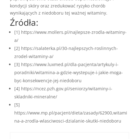
kondycji skóry oraz zredukować ryzyko chorób
wynikających z niedoboru tej ważnej witaminy.
Źródła:
[1] https://www.mollers.pl/najlepsze-zrodla-witaminy-
a/
[2] https://salaterka.pl/30-najlepszych-roslinnych-
zrodel-witaminy-a/
[3] https://www.luxmed.pl/dla-pacjenta/artykuly-i-
poradniki/witamina-a-gdzie-wystepuje-i-jakie-moga-
byc-konsekwencje-jej-niedoboru
[4] https://ncez.pzh.gov.pl/seniorzy/witaminy-i-
skladniki-mineralne/
[5]
https://www.mp.pl/pacjent/dieta/zasady/62900,witami
na-a-zrodla-wlasciwosci-dzialanie-skutki-niedoboru