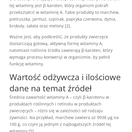
tej witaminy jest β-karoten, który organizm potrafi
przekształcić w witaminę A. Takie produkty to marchew,
pietruszka, jarmuż, szpinak, papryka czerwona, dynia,
brokuły, sałata oraz melony [2].
Ważne jest, aby podkreślić, że produkty zwierzęce
dostarczają gotową, aktywną formę witaminy A,
natomiast roślinne źródła zawierają β-karoten, który
wymaga procesu konwersji w organizmie, by pełnił
funkcję witaminy.
Wartość odżywcza i ilościowe
dane na temat źródeł
Średnia zawartość witaminy A – czyli β-karotenu w
produktach roślinnych i retinolu w produktach
zwierzęcych – różni się w zależności od rodzaju
żywności. Na przykład, marchew zawiera aż 9938 µg na
100 g, co czyni ją jednym z najbogatszych źródeł tej
witaminy [5].