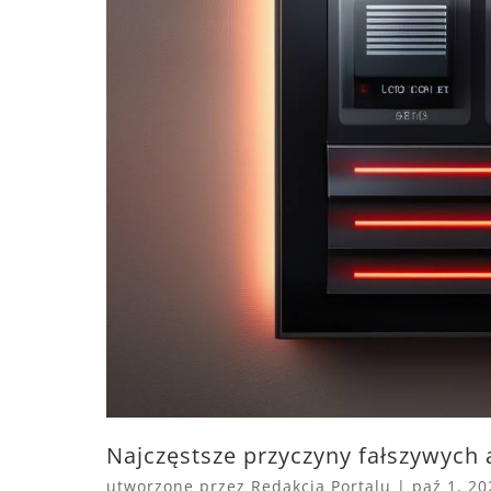
Najczęstsze przyczyny fałszywych
utworzone przez
Redakcja Portalu
|
paź 1, 20