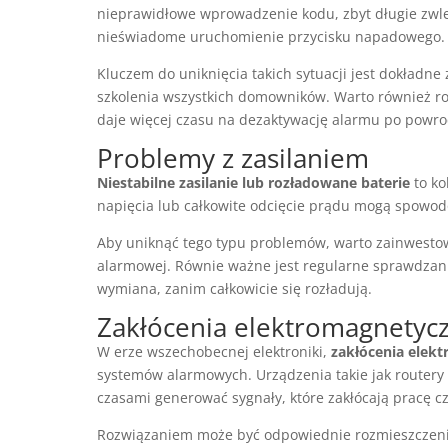
nieprawidłowe wprowadzenie kodu, zbyt długie zwle
nieświadome uruchomienie przycisku napadowego.
Kluczem do uniknięcia takich sytuacji jest dokładne
szkolenia wszystkich domowników. Warto również ro
daje więcej czasu na dezaktywację alarmu po powr
Problemy z zasilaniem
Niestabilne zasilanie lub rozładowane baterie
to ko
napięcia lub całkowite odcięcie prądu mogą spowo
Aby uniknąć tego typu problemów, warto zainwest
alarmowej. Równie ważne jest regularne sprawdzan
wymiana, zanim całkowicie się rozładują.
Zakłócenia elektromagnetyc
W erze wszechobecnej elektroniki,
zakłócenia elek
systemów alarmowych. Urządzenia takie jak routery
czasami generować sygnały, które zakłócają pracę 
Rozwiązaniem może być odpowiednie rozmieszczeni