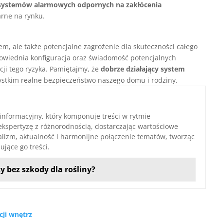
systemów alarmowych odpornych na zakłócenia
arne na rynku.
em, ale także potencjalne zagrożenie dla skuteczności całego
owiednia konfiguracja oraz świadomość potencjalnych
cji tego ryzyka. Pamiętajmy, że
dobrze działający system
zystkim realne bezpieczeństwo naszego domu i rodziny.
 informacyjny, który komponuje treści w rytmie
ekspertyzę z różnorodnością, dostarczając wartościowe
nalizm, aktualność i harmonijne połączenie tematów, tworząc
ujące go treści.
y bez szkody dla rośliny?
cji wnętrz