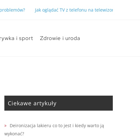
ć problemów?
Jak oglądać TV z telefonu na telewizorze bez pro
rywka i sport
Zdrowie i uroda
Ciekawe artykuły
Deironizacja lakieru co to jest i kiedy warto ją
wykonać?