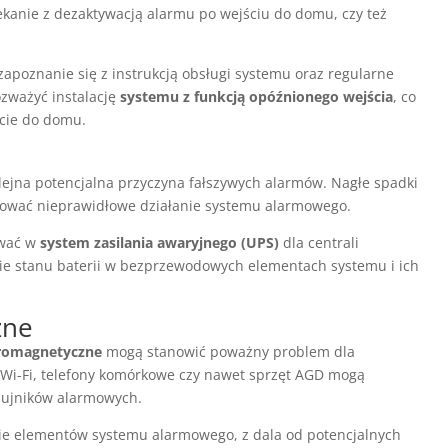
kanie z dezaktywacją alarmu po wejściu do domu, czy też
 zapoznanie się z instrukcją obsługi systemu oraz regularne
zważyć instalację
systemu z funkcją opóźnionego wejścia
, co
ocie do domu.
lejna potencjalna przyczyna fałszywych alarmów. Nagłe spadki
dować nieprawidłowe działanie systemu alarmowego.
ować w
system zasilania awaryjnego (UPS)
dla centrali
ie stanu baterii w bezprzewodowych elementach systemu i ich
zne
tromagnetyczne
mogą stanowić poważny problem dla
 Wi-Fi, telefony komórkowe czy nawet sprzęt AGD mogą
czujników alarmowych.
e elementów systemu alarmowego, z dala od potencjalnych