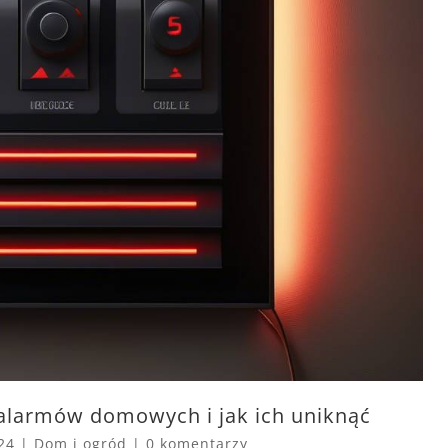
 alarmów domowych i jak ich uniknąć
24
|
Dom i ogród
|
0 komentarzy