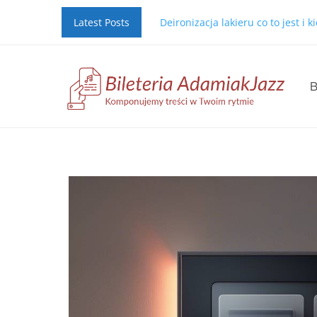
Latest Posts
Deironizacja lakieru co to jest i 
B