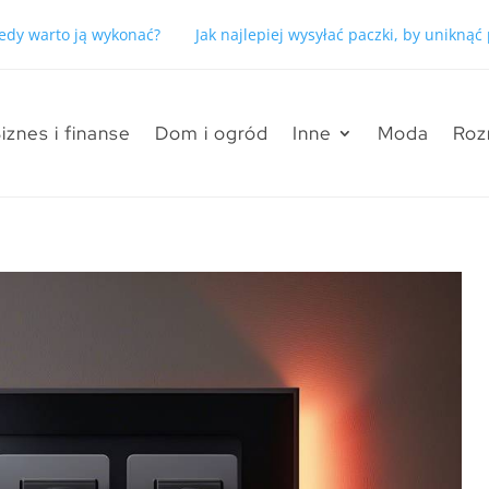
kiedy warto ją wykonać?
Jak najlepiej wysyłać paczki, by unikną
iznes i finanse
Dom i ogród
Inne
Moda
Roz