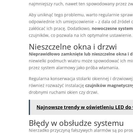
najmniejszy ruch, nawet ten spowodowany przez zw
Aby uniknąć tego problemu, warto regularnie sprawd
odpowiednie ich umiejscowienie – z dala od źródeł ci
zakłócać ich pracę. Dodatkowo,
nowoczesne system
czujników, co pozwala na ich optymalne ustawienie.
Nieszczelne okna i drzwi
Nieprawidłowo zamknięte lub nieszczelne okna i d
niewielki podmuch wiatru może spowodować ich min
przez system alarmowy jako próba włamania.
Regularna konserwacja stolarki okiennej i drzwiowej
również rozważyć instalację
czujników magnetyczn
drobnymi ruchami okien czy drzwi.
Najnowsze trendy w oświetleniu LED do
Błędy w obsłudze systemu
Nierzadko przyczyną fałszywych alarmów są po pro