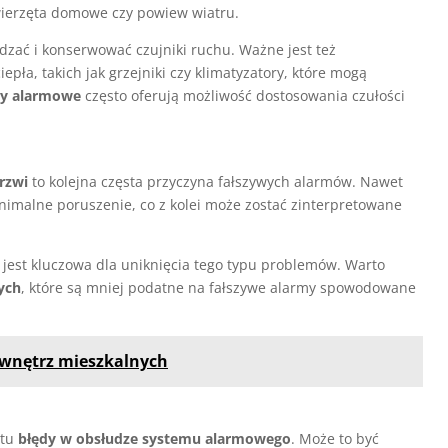
ierzęta domowe czy powiew wiatru.
zać i konserwować czujniki ruchu. Ważne jest też
epła, takich jak grzejniki czy klimatyzatory, które mogą
y alarmowe
często oferują możliwość dostosowania czułości
rzwi
to kolejna częsta przyczyna fałszywych alarmów. Nawet
imalne poruszenie, co z kolei może zostać zinterpretowane
 jest kluczowa dla uniknięcia tego typu problemów. Warto
ych
, które są mniej podatne na fałszywe alarmy spowodowane
 wnętrz mieszkalnych
stu
błędy w obsłudze systemu alarmowego
. Może to być