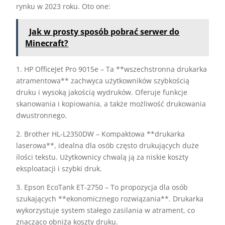
rynku w 2023 roku. Oto one:
Jak w prosty sposób pobrać serwer do
Minecraft?
1. HP OfficeJet Pro 9015e – Ta **wszechstronna drukarka
atramentowa** zachwyca użytkowników szybkością
druku i wysoką jakością wydruków. Oferuje funkcje
skanowania i kopiowania, a także możliwość drukowania
dwustronnego.
2. Brother HL-L2350DW – Kompaktowa **drukarka
laserowa**, idealna dla osób często drukujących duże
ilości tekstu. Użytkownicy chwalą ją za niskie koszty
eksploatacji i szybki druk.
3. Epson EcoTank ET-2750 – To propozycja dla osób
szukających **ekonomicznego rozwiązania**. Drukarka
wykorzystuje system stałego zasilania w atrament, co
znacząco obniża koszty druku.