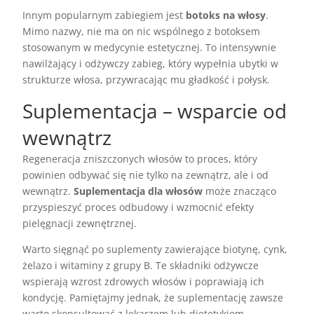
Innym popularnym zabiegiem jest
botoks na włosy
.
Mimo nazwy, nie ma on nic wspólnego z botoksem
stosowanym w medycynie estetycznej. To intensywnie
nawilżający i odżywczy zabieg, który wypełnia ubytki w
strukturze włosa, przywracając mu gładkość i połysk.
Suplementacja – wsparcie od
wewnątrz
Regeneracja zniszczonych włosów to proces, który
powinien odbywać się nie tylko na zewnątrz, ale i od
wewnątrz.
Suplementacja dla włosów
może znacząco
przyspieszyć proces odbudowy i wzmocnić efekty
pielęgnacji zewnętrznej.
Warto sięgnąć po suplementy zawierające biotynę, cynk,
żelazo i witaminy z grupy B. Te składniki odżywcze
wspierają wzrost zdrowych włosów i poprawiają ich
kondycję. Pamiętajmy jednak, że suplementację zawsze
warto skonsultować z lekarzem lub dietetykiem.