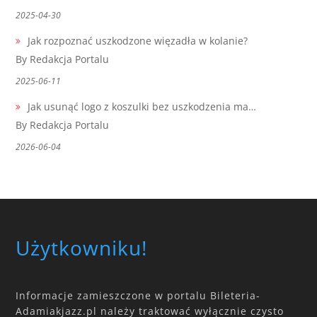
2025-04-30
Jak rozpoznać uszkodzone więzadła w kolanie?
By Redakcja Portalu
2025-06-11
Jak usunąć logo z koszulki bez uszkodzenia ma…
By Redakcja Portalu
2026-06-04
Użytkowniku!
Informacje zamieszczone w portalu Bileteria-
Adamiakjazz.pl należy traktować wyłącznie czysto