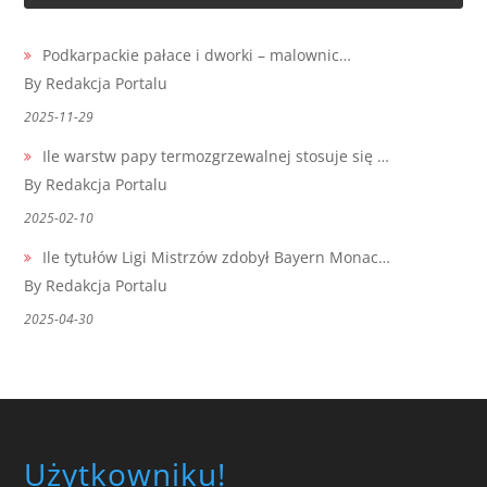
Podkarpackie pałace i dworki – malownic…
By Redakcja Portalu
2025-11-29
Ile warstw papy termozgrzewalnej stosuje się …
By Redakcja Portalu
2025-02-10
Ile tytułów Ligi Mistrzów zdobył Bayern Monac…
By Redakcja Portalu
2025-04-30
Użytkowniku!