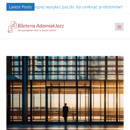
?
Latest Posts
Jak najlepiej wysyłać paczki, by uniknąć problemów?
Jak 