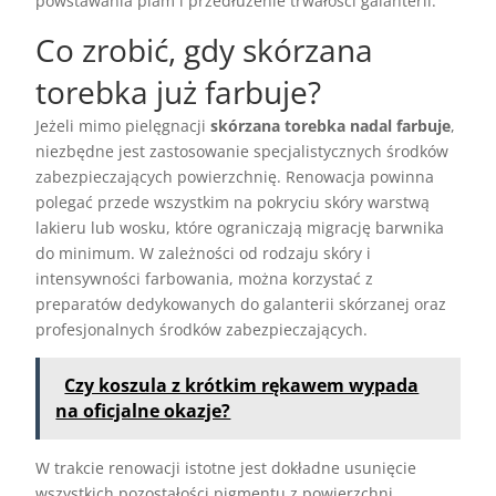
powstawania plam i przedłużenie trwałości galanterii.
Co zrobić, gdy skórzana
torebka już farbuje?
Jeżeli mimo pielęgnacji
skórzana torebka nadal farbuje
,
niezbędne jest zastosowanie specjalistycznych środków
zabezpieczających powierzchnię. Renowacja powinna
polegać przede wszystkim na pokryciu skóry warstwą
lakieru lub wosku, które ograniczają migrację barwnika
do minimum. W zależności od rodzaju skóry i
intensywności farbowania, można korzystać z
preparatów dedykowanych do galanterii skórzanej oraz
profesjonalnych środków zabezpieczających.
Czy koszula z krótkim rękawem wypada
na oficjalne okazje?
W trakcie renowacji istotne jest dokładne usunięcie
wszystkich pozostałości pigmentu z powierzchni.