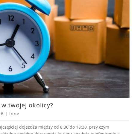
 w twojej okolicy?
26
|
Inne
najczęściej dojeżdża między od 8:30 do 18:30, przy czym
okładną godzinę doręczenia kurier uzgadnia telefonicznie z