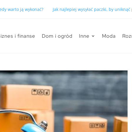
kiedy warto ją wykonać?
Jak najlepiej wysyłać paczki, by unikną
iznes i finanse
Dom i ogród
Inne
Moda
Roz