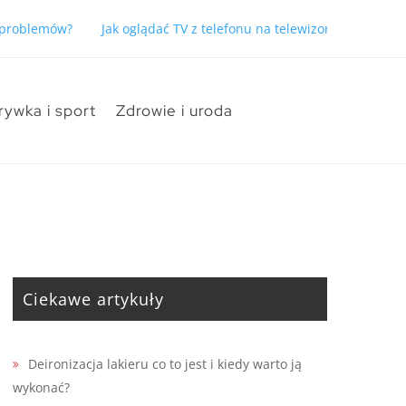
ć problemów?
Jak oglądać TV z telefonu na telewizorze bez pro
rywka i sport
Zdrowie i uroda
Ciekawe artykuły
Deironizacja lakieru co to jest i kiedy warto ją
wykonać?