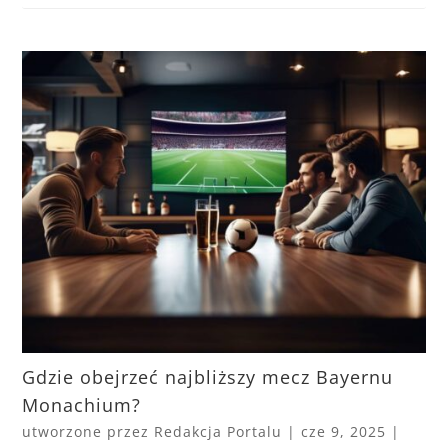
Gdzie obejrzeć najbliższy mecz Bayernu
Monachium?
utworzone przez
Redakcja Portalu
|
cze 9, 2025
|