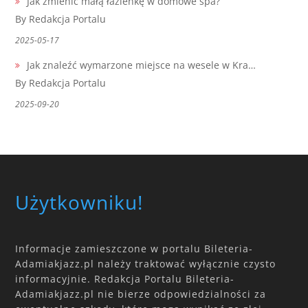
Jak zmienić małą łazienkę w domowe spa?
By Redakcja Portalu
2025-05-17
Jak znaleźć wymarzone miejsce na wesele w Kra…
By Redakcja Portalu
2025-09-20
Użytkowniku!
Informacje zamieszczone w portalu Bileteria-
Adamiakjazz.pl należy traktować wyłącznie czysto
informacyjnie. Redakcja Portalu Bileteria-
Adamiakjazz.pl nie bierze odpowiedzialności za