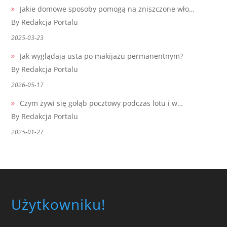
Jakie domowe sposoby pomogą na zniszczone wło…
By Redakcja Portalu
2025-03-23
Jak wyglądają usta po makijażu permanentnym?
By Redakcja Portalu
2026-05-17
Czym żywi się gołąb pocztowy podczas lotu i w…
By Redakcja Portalu
2025-01-27
Użytkowniku!