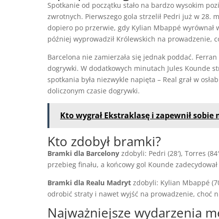
Spotkanie od początku stało na bardzo wysokim poz
zwrotnych. Pierwszego gola strzelił Pedri już w 28.
dopiero po przerwie, gdy Kylian Mbappé wyrównał 
później wyprowadził Królewskich na prowadzenie, co
Barcelona nie zamierzała się jednak poddać. Ferran
dogrywki. W dodatkowych minutach Jules Kounde strz
spotkania była niezwykle napięta – Real grał w osła
doliczonym czasie dogrywki.
Kto wygrał Ekstraklasę i zapewnił sobie 
Kto zdobył bramki?
Bramki dla Barcelony
zdobyli: Pedri (28′), Torres (8
przebieg finału, a końcowy gol Kounde zadecydował 
Bramki dla Realu Madryt
zdobyli: Kylian Mbappé (70
odrobić straty i nawet wyjść na prowadzenie, choć n
Najważniejsze wydarzenia m