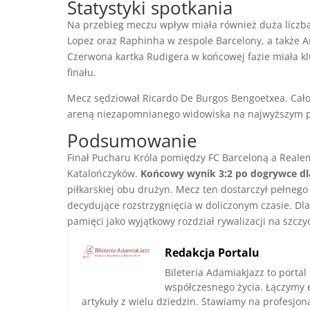
Statystyki spotkania
Na przebieg meczu wpływ miała również duża liczba 
Lopez oraz Raphinha w zespole Barcelony, a także A
Czerwona kartka Rudigera w końcowej fazie miała k
finału.
Mecz sędziował Ricardo De Burgos Bengoetxea. Całość
areną niezapomnianego widowiska na najwyższym p
Podsumowanie
Finał Pucharu Króla pomiędzy FC Barceloną a Real
Katalończyków.
Końcowy wynik 3:2 po dogrywce dl
piłkarskiej obu drużyn. Mecz ten dostarczył pełneg
decydujące rozstrzygnięcia w doliczonym czasie. Dl
pamięci jako wyjątkowy rozdział rywalizacji na szczyc
Redakcja Portalu
Bileteria AdamiakJazz to portal
współczesnego życia. Łączymy 
artykuły z wielu dziedzin. Stawiamy na profesjo