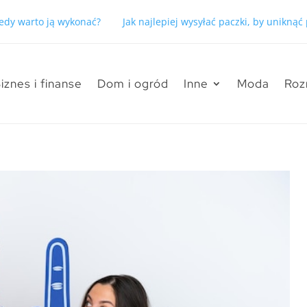
kiedy warto ją wykonać?
Jak najlepiej wysyłać paczki, by unikną
iznes i finanse
Dom i ogród
Inne
Moda
Roz