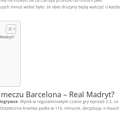
la na Estadio de La Cartuja przeszło do historii jako
szych minut widać było, że obie drużyny będą walczyć o każdy
l Madryt?
k meczu Barcelona – Real Madryt?
 dogrywce
. Wynik w regulaminowym czasie gry wynosił 2:2, co
 Ostateczna bramka padła w 116. minucie, decydując o losach