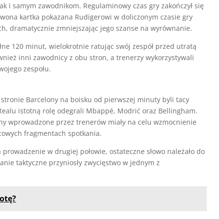
jak i samym zawodnikom. Regulaminowy czas gry zakończył się
rwona kartka pokazana Rudigerowi w doliczonym czasie gry
ch, dramatycznie zmniejszając jego szanse na wyrównanie.
ne 120 minut, wielokrotnie ratując swój zespół przed utratą
nież inni zawodnicy z obu stron, a trenerzy wykorzystywali
wojego zespołu.
 stronie Barcelony na boisku od pierwszej minuty byli tacy
Realu istotną rolę odegrali Mbappé, Modrić oraz Bellingham.
ny wprowadzone przez trenerów miały na celu wzmocnienie
ńcowych fragmentach spotkania.
a prowadzenie w drugiej połowie, ostateczne słowo należało do
anie taktyczne przyniosły zwycięstwo w jednym z
botę?