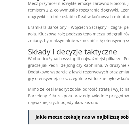
Mecz przyniósł niezwykłe emocje zarówno kibicom, 
remisem 2:2, co wymusiło rozegranie dogrywki. Cze
dogrywki istotnie osłabiła Real w końcowych minuta
Bramkarz Barcelony – Wojciech Szczęsny – zagrał peł
gola. Kluczową rolę podczas tego meczu odegrali rów
zmiany, by maksymalnie wzmocnić siłę ofensywną s
Składy i decyzje taktyczne
W obu drużynach wystąpili najważniejsi piłkarze. Po
gracze jak Pedri, de Jong czy Raphinha. W drużynie 
Dodatkowe wsparcie z ławki rezerwowych oraz zmia
gry ofensywnej, co szczególnie widoczne było w ko
Mimo że Real Madryt zdołał odrobić stratę i wyjść n
Barcelony. Siła zespołu oraz odpowiednie przygotow
najważniejszych pojedynków sezonu.
Jakie mecze czekają nas w najbliższą so