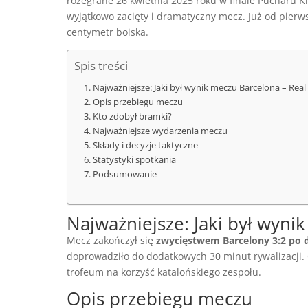
rozegrane 26 kwietnia 2025 roku w finale Pucharu Kró
wyjątkowo zacięty i dramatyczny mecz. Już od pierw
centymetr boiska.
Spis treści
Najważniejsze: Jaki był wynik meczu Barcelona – Rea
Opis przebiegu meczu
Kto zdobył bramki?
Najważniejsze wydarzenia meczu
Składy i decyzje taktyczne
Statystyki spotkania
Podsumowanie
Najważniejsze: Jaki był wyni
Mecz zakończył się
zwycięstwem Barcelony 3:2 po
doprowadziło do dodatkowych 30 minut rywalizacji.
trofeum na korzyść katalońskiego zespołu.
Opis przebiegu meczu