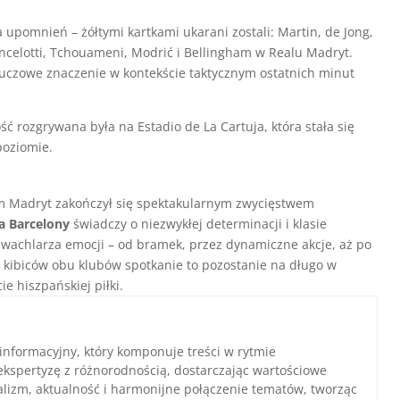
upomnień – żółtymi kartkami ukarani zostali: Martin, de Jong,
ncelotti, Tchouameni, Modrić i Bellingham w Realu Madryt.
luczowe znaczenie w kontekście taktycznym ostatnich minut
 rozgrywana była na Estadio de La Cartuja, która stała się
oziomie.
em Madryt zakończył się spektakularnym zwycięstwem
a Barcelony
świadczy o niezwykłej determinacji i klasie
o wachlarza emocji – od bramek, przez dynamiczne akcje, aż po
a kibiców obu klubów spotkanie to pozostanie na długo w
ie hiszpańskiej piłki.
 informacyjny, który komponuje treści w rytmie
ekspertyzę z różnorodnością, dostarczając wartościowe
nalizm, aktualność i harmonijne połączenie tematów, tworząc