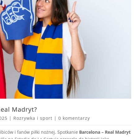
Real Madryt?
025
|
Rozrywka i sport
|
0 komentarzy
iców i fanów piłki nożnej. Spotkanie
Barcelona – Real Madryt