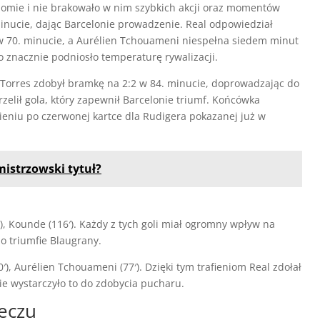
iomie i nie brakowało w nim szybkich akcji oraz momentów
 minucie, dając Barcelonie prowadzenie. Real odpowiedział
w 70. minucie, a Aurélien Tchouameni niespełna siedem minut
 znacznie podniosło temperaturę rywalizacji.
 Torres zdobył bramkę na 2:2 w 84. minucie, doprowadzając do
elił gola, który zapewnił Barcelonie triumf. Końcówka
bieniu po czerwonej kartce dla Rudigera pokazanej już w
mistrzowski tytuł?
4′), Kounde (116′). Każdy z tych goli miał ogromny wpływ na
o triumfie Blaugrany.
′), Aurélien Tchouameni (77′). Dzięki tym trafieniom Real zdołał
ie wystarczyło to do zdobycia pucharu.
eczu