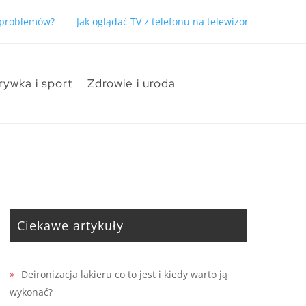
ć problemów?
Jak oglądać TV z telefonu na telewizorze bez pro
rywka i sport
Zdrowie i uroda
Ciekawe artykuły
Deironizacja lakieru co to jest i kiedy warto ją
wykonać?