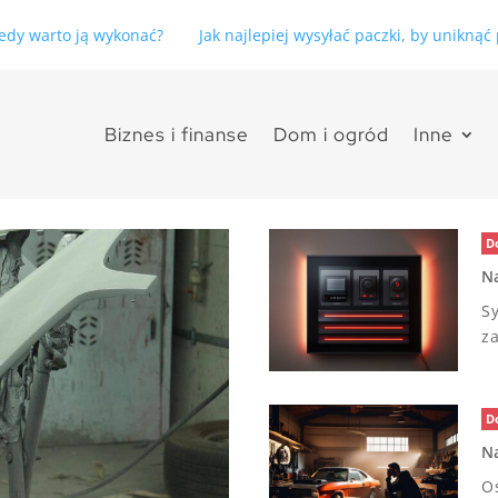
kiedy warto ją wykonać?
Jak najlepiej wysyłać paczki, by unikną
Biznes i finanse
Dom i ogród
Inne
D
Na
S
z
D
Na
O