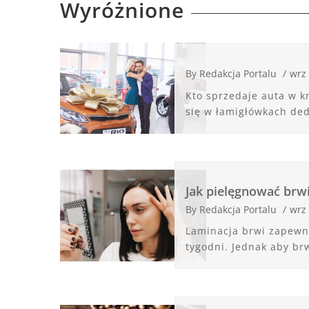
Wyróżnione
By
Redakcja Portalu
/
wrz
Kto sprzedaje auta w k
się w łamigłówkach de
Jak pielęgnować brwi
By
Redakcja Portalu
/
wrz
Laminacja brwi zapewni
tygodni. Jednak aby brw