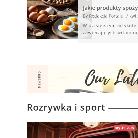
Jakie produkty spoż
By
Redakcja Portalu
/
kwi 
W dzisiejszym artykul
zawierających witaminę
Rozrywka i sport
sty 31, 2025