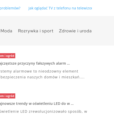
ć problemów?
Jak oglądać TV z telefonu na telewizorze bez pro
Moda
Rozrywka i sport
Zdrowie i uroda
om i ogród
jczęstsze przyczyny fałszywych alarm …
ystemy alarmowe to nieodzowny element
abezpieczenia naszych domów i mieszkań....
om i ogród
jnowsze trendy w oświetleniu LED do w …
świetlenie LED zrewolucjonizowało sposób, w