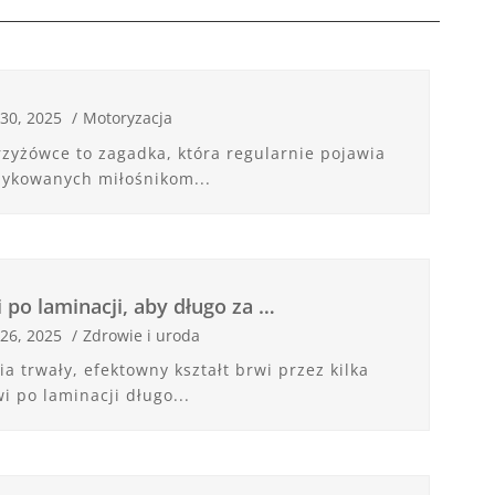
 30, 2025
/
Motoryzacja
rzyżówce to zagadka, która regularnie pojawia
dykowanych miłośnikom...
 po laminacji, aby długo za …
 26, 2025
/
Zdrowie i uroda
a trwały, efektowny kształt brwi przez kilka
i po laminacji długo...