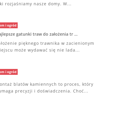
aki rozjaśniamy nasze domy. W...
om i ogród
jlepsze gatunki traw do założenia tr …
ałożenie pięknego trawnika w zacienionym
iejscu może wydawać się nie lada...
om i ogród
ontaż blatów kamiennych to proces, który
ymaga precyzji i doświadczenia. Choć...