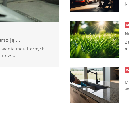
j
D
Na
arto ją …
Z
suwania metalicznych
m
entów...
D
M
w