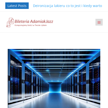
Latest Posts
Deironizacja lakieru co to jest i kiedy warto j