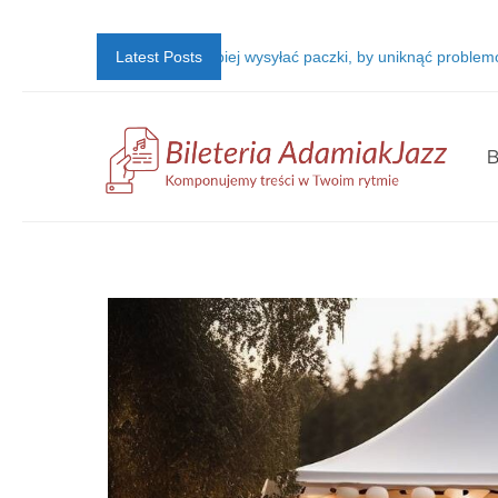
?
Jak najlepiej wysyłać paczki, by uniknąć problemów?
Latest Posts
Jak og
B