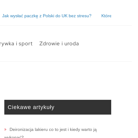
zkę z Polski do UK bez stresu?
Które owoce są dobrym źródłem w
rywka i sport
Zdrowie i uroda
Ciekawe artykuły
Deironizacja lakieru co to jest i kiedy warto ją
wykonać?