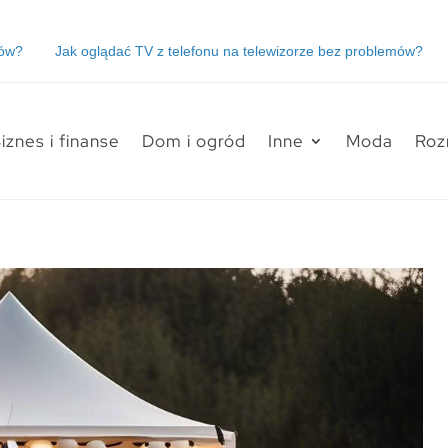
lądać TV z telefonu na telewizorze bez problemów?
Jak wysłać pac
iznes i finanse
Dom i ogród
Inne
Moda
Roz