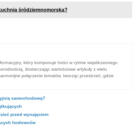
ię kuchnia śródziemnomorska?
informacyjny, który komponuje treści w rytmie współczesnego
orodnością, dostarczając wartościowe artykuły z wielu
 harmonijne połączenie tematów, tworząc przestrzeń, gdzie
 myjnią samochodową?
zątkujących
dzieć przed wynajęciem
ujących hodowców